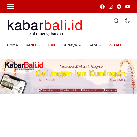
Home
Berita
Bali
Budaya
Seni
Wisata
G