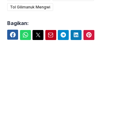
Tol Gilimanuk Mengwi
Bagikan:
Facebook
WhatsApp
Twitter
Email
Telegram
LinkedIn
Pinterest