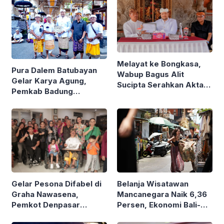
Melayat ke Bongkasa,
Pura Dalem Batubayan
Wabup Bagus Alit
Gelar Karya Agung,
Sucipta Serahkan Akta
Pemkab Badung
Kematian
Hibahkan Rp1,7 Miliar
Gelar Pesona Difabel di
Belanja Wisatawan
Graha Nawasena,
Mancanegara Naik 6,36
Pemkot Denpasar
Persen, Ekonomi Bali-
Rangkul 5 Organisasi
Nusra Tumbuh 6,1