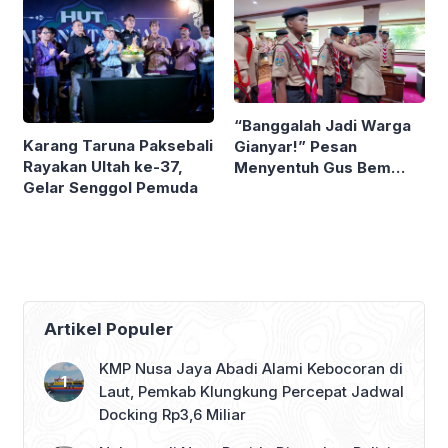
dan Penyintas
Persen
Skizofrenia
“Banggalah Jadi Warga
Karang Taruna Paksebali
Gianyar!” Pesan
Rayakan Ultah ke-37,
Menyentuh Gus Bem
Gelar Senggol Pemuda
Saat Lepas Peserta
Jamnas 2026
Artikel Populer
KMP Nusa Jaya Abadi Alami Kebocoran di
Laut, Pemkab Klungkung Percepat Jadwal
Docking Rp3,6 Miliar