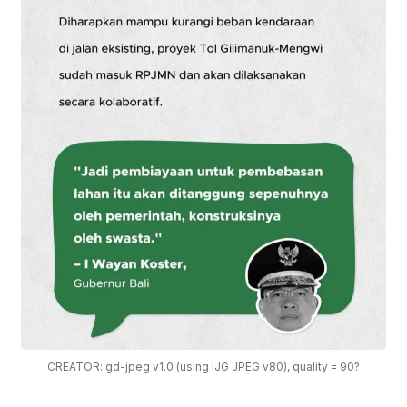
CREATOR: gd-jpeg v1.0 (using IJG JPEG v80), quality = 90?