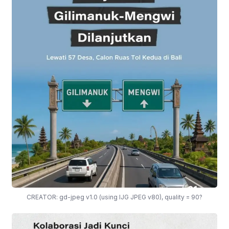
CREATOR: gd-jpeg v1.0 (using IJG JPEG v80), quality = 90?