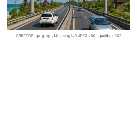
CREATOR: gd-jpeg v1.0 (using IJG JPEG v80), quality = 90?