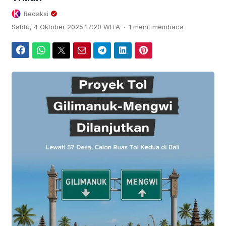
Redaksi
.
Sabtu, 4 Oktober 2025 17:20 WITA
1 menit membaca
Facebook
WhatsApp
Twitter
Email
Telegram
LinkedIn
Pinterest