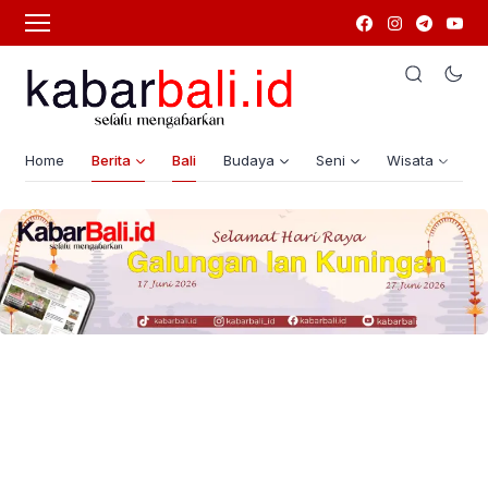
Home
Berita
Bali
Budaya
Seni
Wisata
G