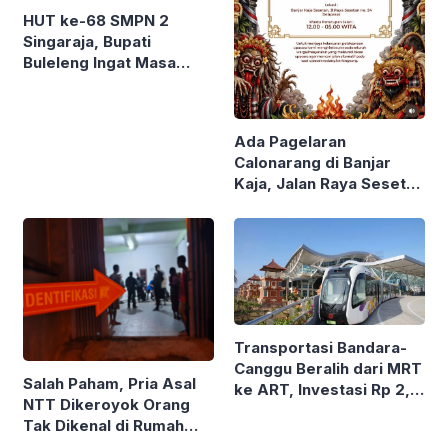
HUT ke-68 SMPN 2
Singaraja, Bupati
Buleleng Ingat Masa
Sekolahnya
Ada Pagelaran
Calonarang di Banjar
Kaja, Jalan Raya Sesetan
Ditutup 8-9 Agustus
2026
Transportasi Bandara-
Canggu Beralih dari MRT
Salah Paham, Pria Asal
ke ART, Investasi Rp 2,2
NTT Dikeroyok Orang
Triliun
Tak Dikenal di Rumah
Kos Klungkung