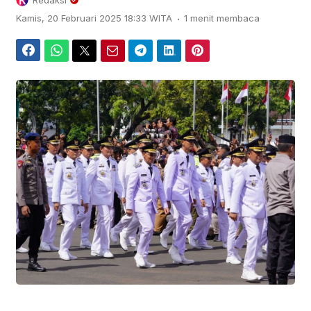
Redaksi
.
Kamis, 20 Februari 2025 18:33 WITA
1 menit membaca
Facebook
WhatsApp
Twitter
Email
Telegram
LinkedIn
Pinterest