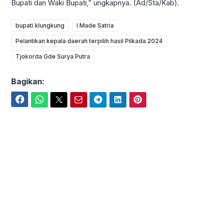
Bupati dan Waki Bupati,” ungkapnya. (Ad/Sta/Kab).
bupati klungkung
I Made Satria
Pelantikan kepala daerah terpilih hasil Pilkada 2024
Tjokorda Gde Surya Putra
Bagikan:
Facebook
WhatsApp
Twitter
Email
Telegram
LinkedIn
Pinterest