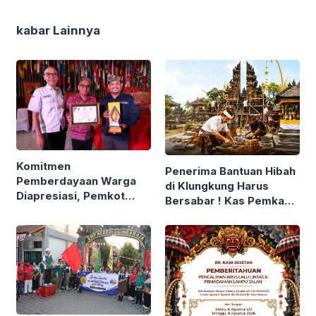
kabar Lainnya
Komitmen
Penerima Bantuan Hibah
Pemberdayaan Warga
di Klungkung Harus
Diapresiasi, Pemkot
Bersabar ! Kas Pemkab
Denpasar Sabet LPM
Tekor, Pencairan
Award di Bandung
Ditunda