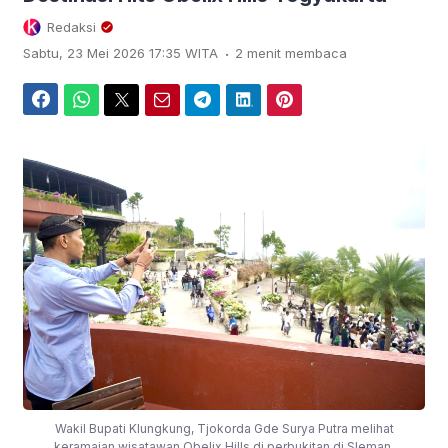
Redaksi
.
Sabtu, 23 Mei 2026 17:35 WITA
2 menit membaca
Facebook
WhatsApp
Twitter
Email
Telegram
LinkedIn
Pinterest
Wakil Bupati Klungkung, Tjokorda Gde Surya Putra melihat
keramaian wisatawan Obelix Hills di perbukitan di Sleman,