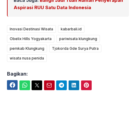
Baca Juga:
Bangli Jadi Tuan Rumah Penyerapan
Aspirasi RUU Satu Data Indonesia
Inovasi Destinasi Wisata
kabarbali.id
Obelix Hills Yogyakarta
pariwisata klungkung
pemkab Klungkung
Tjokorda Gde Surya Putra
wisata nusa penida
Bagikan:
Facebook
WhatsApp
Twitter
Email
Telegram
LinkedIn
Pinterest