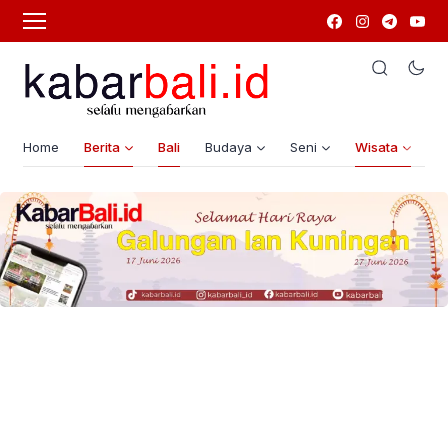
Home
Berita
Bali
Budaya
Seni
Wisata
G