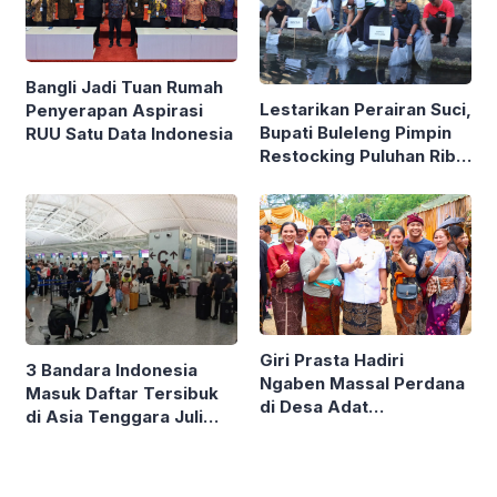
Bangli Jadi Tuan Rumah
Lestarikan Perairan Suci,
Penyerapan Aspirasi
Bupati Buleleng Pimpin
RUU Satu Data Indonesia
Restocking Puluhan Ribu
Ikan Nila di Tirta
Sudamala
Giri Prasta Hadiri
3 Bandara Indonesia
Ngaben Massal Perdana
Masuk Daftar Tersibuk
di Desa Adat
di Asia Tenggara Juli
Mengandang Buleleng,
2026, Ngurah Rai
Serahkan Punia Puluhan
Peringkat Kesembilan
Juta