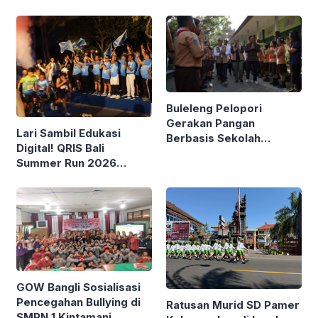
Buleleng Pelopori
Gerakan Pangan
Lari Sambil Edukasi
Berbasis Sekolah
Digital! QRIS Bali
Bareng Kemendagri
Summer Run 2026
Diikuti Ribuan Pelari di
Renon
GOW Bangli Sosialisasi
Pencegahan Bullying di
Ratusan Murid SD Pamer
SMPN 1 Kintamani