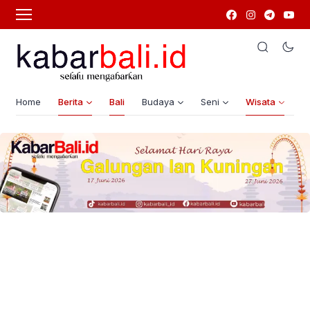
Home
Berita
Bali
Budaya
Seni
Wisata
G