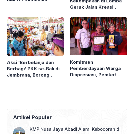
Kekompakan di Lomba
Gerak Jalan Kreasi
Gianyar
Komitmen
Aksi ‘Berbelanja dan
Pemberdayaan Warga
Berbagi’ PKK se-Bali di
Diapresiasi, Pemkot
Jembrana, Borong
Denpasar Sabet LPM
Produk UMKM hingga
Award di Bandung
Bagi Sembako
Artikel Populer
KMP Nusa Jaya Abadi Alami Kebocoran di