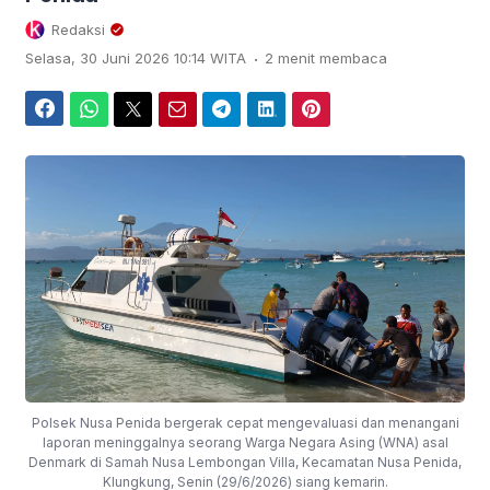
Redaksi
.
Selasa, 30 Juni 2026 10:14 WITA
2 menit membaca
Facebook
WhatsApp
Twitter
Email
Telegram
LinkedIn
Pinterest
Polsek Nusa Penida bergerak cepat mengevaluasi dan menangani
laporan meninggalnya seorang Warga Negara Asing (WNA) asal
Denmark di Samah Nusa Lembongan Villa, Kecamatan Nusa Penida,
Klungkung, Senin (29/6/2026) siang kemarin.