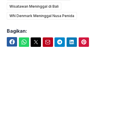
Wisatawan Meninggal di Bali
WN Denmark Meninggal Nusa Penida
Bagikan:
Facebook
WhatsApp
Twitter
Email
Telegram
LinkedIn
Pinterest