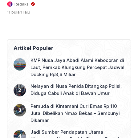
rotasi besar terhadap jajaran pejabat
Redaksi
struktural di lingkungan Pemerintah
11 bulan
lalu
Kabupaten Gianyar. Rotasi ini
dilaksanakan di Taman Maheswara,
Kantor Bupati Gianyar pada Jumat
(29/8/2025). Rotasi mencakup
pengisian Jabatan Pimpinan Tinggi
(JPT) Pratama, pengukuhan pejabat
Artikel Populer
administrator dan pengawas pada
Satpol PP, Pemadam Kebakaran dan
KMP Nusa Jaya Abadi Alami Kebocoran di
Penyelamatan, serta penyerahan Surat
Laut, Pemkab Klungkung Percepat Jadwal
[…]
Docking Rp3,6 Miliar
Nelayan di Nusa Penida Ditangkap Polisi,
Diduga Cabuli Anak di Bawah Umur
Pemuda di Kintamani Curi Emas Rp 110
Juta, Dibelikan Nmax Bekas – Sembunyi
Dikamar
Jadi Sumber Pendapatan Utama