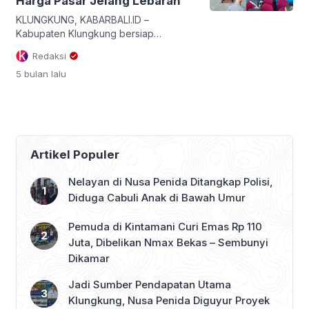
Harga Pasar Jelang Lebaran
KLUNGKUNG, KABARBALI.ID –
Kabupaten Klungkung bersiap
menghadapi tantangan besar dengan
Redaksi
berdekatannya dua momentum besar
5 bulan
lalu
keagamaan: Hari Raya Nyepi Tahun
Saka 1948 dan Idulfitri 1447 H. Guna
menjamin situasi tetap kondusif, Bupati
Klungkung I Made Satria menghadiri
Rapat Koordinasi (Rakor) Lintas
Sektoral “Operasi Ketupat Agung
Artikel Populer
2026” di Aula Jalaga Dharma
Pandhapa, Polres Klungkung, Jumat
Nelayan di Nusa Penida Ditangkap Polisi,
(6/3/2026). Pertemuan […]
Diduga Cabuli Anak di Bawah Umur
Pemuda di Kintamani Curi Emas Rp 110
Juta, Dibelikan Nmax Bekas – Sembunyi
Dikamar
Jadi Sumber Pendapatan Utama
Klungkung, Nusa Penida Diguyur Proyek