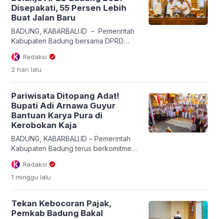
Disepakati, 55 Persen Lebih
Buat Jalan Baru
BADUNG, KABARBALI.ID – Pemerintah
Kabupaten Badung bersama DPRD
Kabupaten Badung resmi
Redaksi
menandatangani Nota Kesepakatan
2 hari
lalu
Rancangan Kebijakan Umum Anggaran
dan Prioritas Plafon Anggaran
Sementara (KUA-PPAS) Tahun
Pariwisata Ditopang Adat!
Anggaran 2027. Penandatanganan
Bupati Adi Arnawa Guyur
tersebut dilakukan dalam Rapat
Bantuan Karya Pura di
Paripurna Masa Persidangan Pertama
Kerobokan Kaja
DPRD Badung Tahun Sidang 2026–
2027 di Ruang Utama Gosana, Gedung
BADUNG, KABARBALI.ID – Pemerintah
DPRD, Puspem Badung, Kamis
Kabupaten Badung terus berkomitmen
(6/8/2026). Rapat Paripurna dipimpin
mengembalikan Pendapatan Asli
Redaksi
oleh Ketua […]
Daerah (PAD) dari sektor pariwisata
1 minggu
lalu
untuk meringankan beban adat dan
keagamaan masyarakat. Hal tersebut
ditegaskan Bupati Badung I Wayan Adi
Tekan Kebocoran Pajak,
Arnawa saat menghadiri uleman Karya
Pemkab Badung Bakal
Mamungkah, Ngenteg Linggih, Mupuk