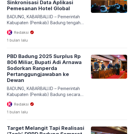
Sinkronisasi Data Aplikasi
Pedagingan, lan Pedudusan Alit di Pura
Pemesanan Hotel Global
Kayu Gede Kastuba, Banjar Gadon,
Kerobokan Kaja, Kuta Utara, […]
BADUNG, KABARBALI.ID – Pemerintah
Kabupaten (Pemkab) Badung tengah
menyiapkan strategi digital baru untuk
Redaksi
menekan kebocoran Pajak Barang dan
1 bulan
lalu
Jasa Tertentu (PBJT) di sektor jasa
perhotelan. Langkah agresif ini
ditempuh dengan menjalin kerja sama
PBD Badung 2025 Surplus Rp
integrasi data bersama sejumlah
806 Miliar, Bupati Adi Arnawa
platform digital penyedia akomodasi
Sodorkan Ranperda
global guna melacak rekam jejak
Pertanggungjawaban ke
aktivitas menginap wisatawan secara
Dewan
real-time. Platform digital yang
dimaksud […]
BADUNG, KABARBALI.ID – Pemerintah
Kabupaten (Pemkab) Badung secara
resmi menyerahkan Rancangan
Redaksi
Peraturan Daerah (Ranperda) tentang
1 bulan
lalu
Pertanggungjawaban Pelaksanaan
APBD Tahun Anggaran 2025 kepada
DPRD Kabupaten Badung. Dokumen
Target Melangit Tapi Realisasi
keuangan yang telah melewati audit