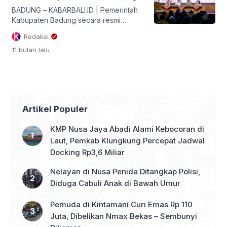
Arnawa menegaskan bahwa proyeksi
BADUNG – KABARBALI.ID | Pemerintah
PAD adalah tulang punggung
Kabupaten Badung secara resmi
pembangunan […]
menyelesaikan proses finalisasi
Redaksi
pendataan potensi pajak daerah, yang
11 bulan
lalu
digelar dalam rapat laporan akhir di
Ruang Kertha Gosana, Puspem
Badung, Senin (1/9/2025). Rapat
dipimpin langsung Bupati Badung I
Wayan Adi Arnawa, didampingi Sekda
Badung IB Surya Suamba selaku Ketua
Artikel Populer
Tim Terpadu Optimalisasi Pajak Daerah
(TOPD), serta dihadiri […]
KMP Nusa Jaya Abadi Alami Kebocoran di
Laut, Pemkab Klungkung Percepat Jadwal
Docking Rp3,6 Miliar
Nelayan di Nusa Penida Ditangkap Polisi,
Diduga Cabuli Anak di Bawah Umur
Pemuda di Kintamani Curi Emas Rp 110
Juta, Dibelikan Nmax Bekas – Sembunyi