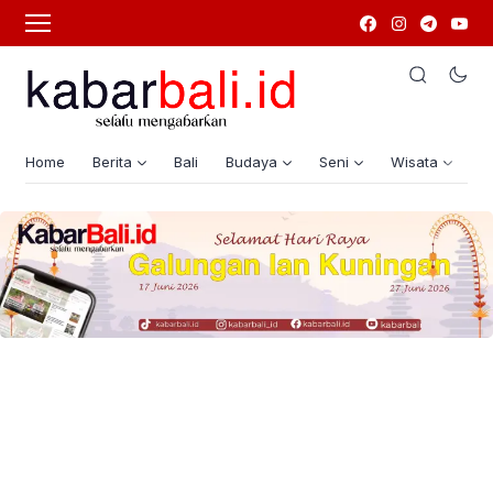
Home
Berita
Bali
Budaya
Seni
Wisata
G