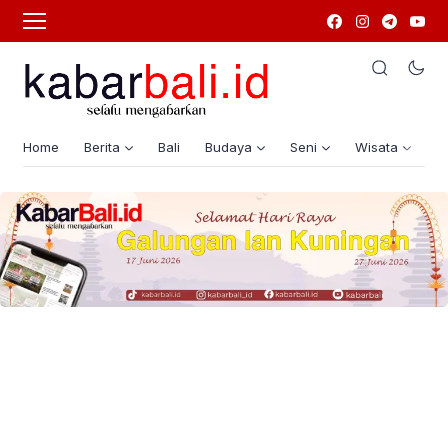
Home
Berita
Bali
Budaya
Seni
Wisata
G