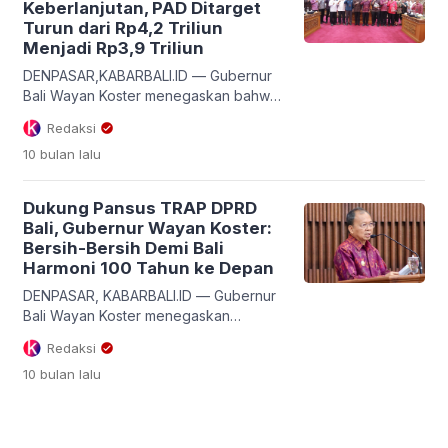
Keberlanjutan, PAD Ditarget
Oka Artha Ardana Sukawati (Cok Ace),
Turun dari Rp4,2 Triliun
dalam pengukuhan pengurus PHRI BPD
Menjadi Rp3,9 Triliun
Bali periode 2025–2030 di […]
DENPASAR,KABARBALI.ID — Gubernur
Bali Wayan Koster menegaskan bahwa
penurunan target Pendapatan Asli
Redaksi
Daerah (PAD) tahun 2026 dari Rp4,2
10 bulan
lalu
triliun menjadi Rp3,9 triliun bukan
bentuk pesimisme, melainkan kebijakan
fiskal yang rasional dan realistis. Hal itu
Dukung Pansus TRAP DPRD
disampaikan dalam Rapat Paripurna ke-
Bali, Gubernur Wayan Koster:
8 DPRD Bali, Rabu (22/10), saat
Bersih-Bersih Demi Bali
menjawab pandangan umum fraksi
Harmoni 100 Tahun ke Depan
terhadap dua rancangan peraturan
daerah, yakni Raperda […]
DENPASAR, KABARBALI.ID — Gubernur
Bali Wayan Koster menegaskan
dukungan penuh terhadap langkah
Redaksi
Panitia Khusus Tata Ruang, Aset, dan
10 bulan
lalu
Perizinan (Pansus TRAP) DPRD
Provinsi Bali yang belakangan gencar
menertibkan berbagai pelanggaran
tata ruang dan perizinan di sejumlah