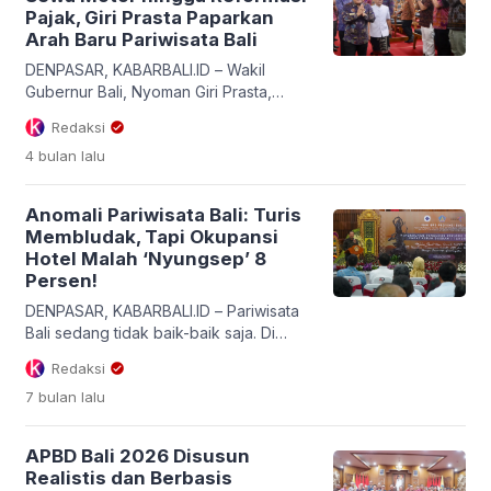
Pajak, Giri Prasta Paparkan
Arah Baru Pariwisata Bali
DENPASAR, KABARBALI.ID – Wakil
Gubernur Bali, Nyoman Giri Prasta,
memberikan jawaban tegas atas
Redaksi
pandangan umum fraksi-fraksi DPRD
4 bulan
lalu
Provinsi Bali terkait dua Rancangan
Peraturan Daerah (Raperda) strategis.
Dalam Rapat Paripurna ke-35 di
Anomali Pariwisata Bali: Turis
Denpasar, Jumat (24/4/2026), Giri
Membludak, Tapi Okupansi
Prasta memaparkan arah baru tata
Hotel Malah ‘Nyungsep’ 8
kelola pariwisata serta penyesuaian
Persen!
regulasi pajak dan retribusi daerah.
Dua regulasi yang menjadi sorotan
DENPASAR, KABARBALI.ID – Pariwisata
utama […]
Bali sedang tidak baik-baik saja. Di
balik senyum ramah menyambut jutaan
Redaksi
turis, tersimpan anomali yang
7 bulan
lalu
mengkhawatirkan: jumlah kunjungan
wisatawan terus meroket, namun
tingkat keterisian (okupansi) hotel
APBD Bali 2026 Disusun
justru terjun bebas. Fakta pahit ini
Realistis dan Berbasis
diungkapkan Ketua PHRI Bali, Tjokorda