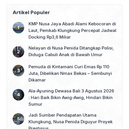
wilayah. Dalam Rapat Paripurna ke-8
DPRD Bali Masa Persidangan I Tahun
Artikel Populer
Sidang 2025–2026, Rabu (22/10),
Gubernur Koster menyebut langkah
KMP Nusa Jaya Abadi Alami Kebocoran di
Pansus […]
Laut, Pemkab Klungkung Percepat Jadwal
Docking Rp3,6 Miliar
Nelayan di Nusa Penida Ditangkap Polisi,
Diduga Cabuli Anak di Bawah Umur
Pemuda di Kintamani Curi Emas Rp 110
Juta, Dibelikan Nmax Bekas – Sembunyi
Dikamar
Ala-Ayuning Dewasa Bali 3 Agustus 2026
: Hari Baik Bikin Awig-Awig, Hindari Bikin
Sumur
Jadi Sumber Pendapatan Utama
Klungkung, Nusa Penida Diguyur Proyek
Prestisius