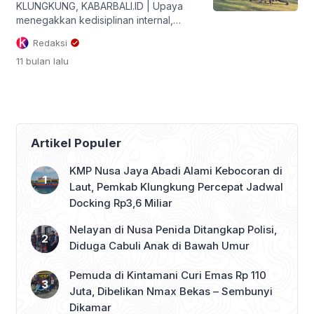
KLUNGKUNG, KABARBALI.ID | Upaya
menegakkan kedisiplinan internal,
Seksi Propam Polsek Nusa Penida
Redaksi
mengambil langkah tegas terhadap 7
11 bulan
lalu
anggota yang kedapatan berambut
kurang rapi saat apel. Penegakan
disiplin ini berlangsung di halaman
Mapolsek Nusa Penida, pada Selasa
(2/9/2025). Tujuh anggota yang
melanggar dikenai hukuman fisik
Artikel Populer
berupa push up sebanyak 50 kali,
dipimpin langsung oleh Kanit Propam
KMP Nusa Jaya Abadi Alami Kebocoran di
[…]
Laut, Pemkab Klungkung Percepat Jadwal
Docking Rp3,6 Miliar
Nelayan di Nusa Penida Ditangkap Polisi,
Diduga Cabuli Anak di Bawah Umur
Pemuda di Kintamani Curi Emas Rp 110
Juta, Dibelikan Nmax Bekas – Sembunyi
Dikamar