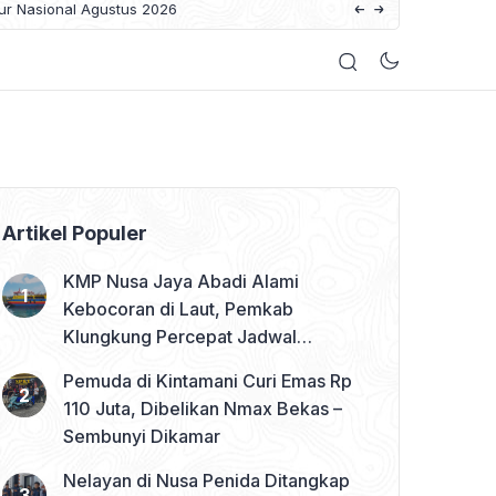
-Awig, Hindari Bikin Sumur
BPBD Gianyar dan 
Artikel Populer
KMP Nusa Jaya Abadi Alami
Kebocoran di Laut, Pemkab
Klungkung Percepat Jadwal
Docking Rp3,6 Miliar
Pemuda di Kintamani Curi Emas Rp
110 Juta, Dibelikan Nmax Bekas –
Sembunyi Dikamar
Nelayan di Nusa Penida Ditangkap