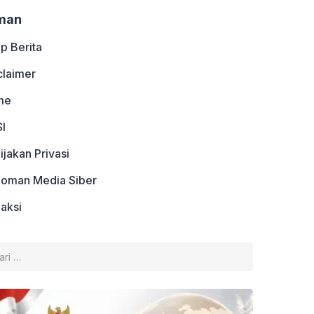
man
ip Berita
claimer
me
I
ijakan Privasi
oman Media Siber
aksi
k: