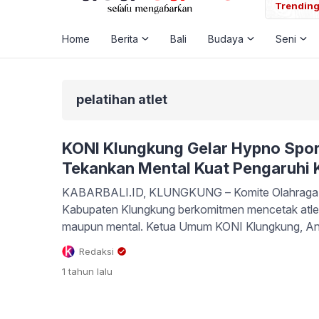
ap Rerainan Kalender Bali lan Libur Nasional Agustus 2026
Trending
Home
Berita
Bali
Budaya
Seni
pelatihan atlet
KONI Klungkung Gelar Hypno Spo
Tekankan Mental Kuat Pengaruhi
KABARBALI.ID, KLUNGKUNG – Komite Olahraga N
Kabupaten Klungkung berkomitmen mencetak atlet
maupun mental. Ketua Umum KONI Klungkung, A
menegaskan pentingnya kesiapan mental atlet seba
Redaksi
arena pertandingan. “30 sampai 35 persen kemena
1 tahun
lalu
Jangan terpancing siapa lawan kita, tapi kuatkan