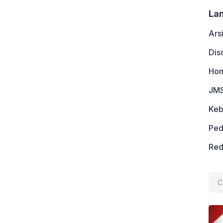
La
Ars
Dis
Ho
JMS
Keb
Ped
Red
Cari
untu