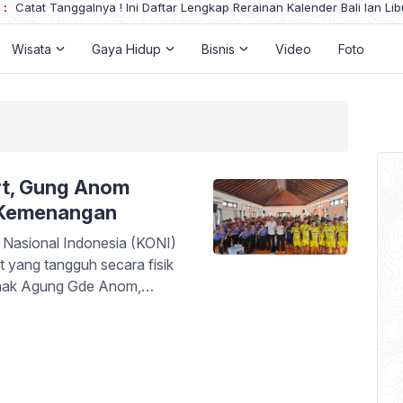
 :
Ala-Ayuning Dewasa Bali 3 Agustus 2026 : Hari Baik Bikin Awig
Wisata
Gaya Hidup
Bisnis
Video
Foto
rt, Gung Anom
 Kemenangan
asional Indonesia (KONI)
 yang tangguh secara fisik
nak Agung Gde Anom,
gai kunci keberhasilan di
ngan ditentukan dari mental.
 mental bahwa […]