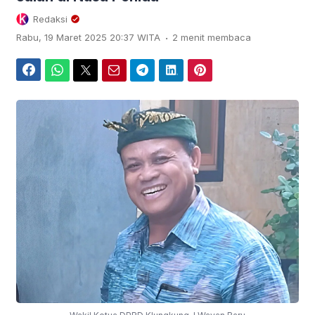
Redaksi
.
Rabu, 19 Maret 2025 20:37 WITA
2 menit membaca
Facebook
WhatsApp
Twitter
Email
Telegram
LinkedIn
Pinterest