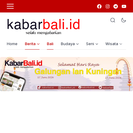
Home
Berita
Bali
Budaya
Seni
Wisata
G