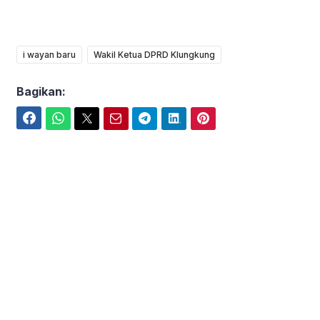
i wayan baru
Wakil Ketua DPRD Klungkung
Bagikan:
Facebook
WhatsApp
Twitter
Email
Telegram
LinkedIn
Pinterest