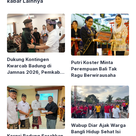
kabar Lainnya
Dukung Kontingen
Putri Koster Minta
Kwarcab Badung di
Perempuan Bali Tak
Jamnas 2026, Pemkab
Ragu Berwirausaha
Badung Siapkan
Beasiswa Kuliah S1
Wabup Diar Ajak Warga
Bangli Hidup Sehat Isi
Korpri Badung Serahkan