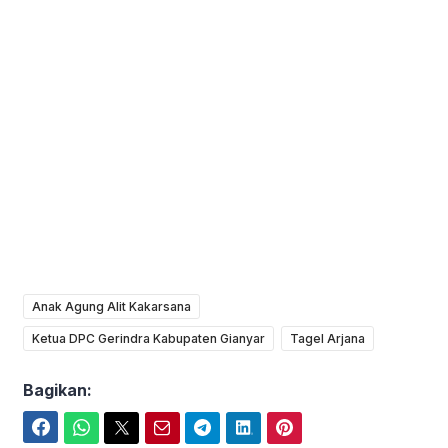
Anak Agung Alit Kakarsana
Ketua DPC Gerindra Kabupaten Gianyar
Tagel Arjana
Bagikan:
Facebook
WhatsApp
Twitter
Email
Telegram
LinkedIn
Pinterest