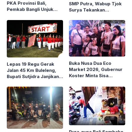
PKA Provinsi Bali,
SMP Putra, Wabup Tjok
Pemkab Bangli Unjuk
Surya Tekankan
Inovasi Pelayanan Publik
Kedisiplinan dan
Patriotisme
Buka Nusa Dua Eco
Lepas 19 Regu Gerak
Market 2026, Gubernur
Jalan 45 Km Buleleng,
Koster Minta Sisa
Bupati Sutjidra Janjikan
Dagangan UMKM
Persiapan Lebih Matang
Diborong dan Dibagikan
Tahun Depan
ke Warga
Pura-pura Beli Sembako