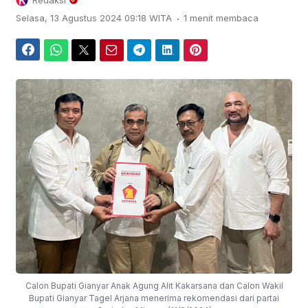
Redaksi
.
Selasa, 13 Agustus 2024 09:18 WITA
1 menit membaca
Facebook
WhatsApp
Twitter
Email
Telegram
LinkedIn
Pinterest
Calon Bupati Gianyar Anak Agung Alit Kakarsana dan Calon Wakil
Bupati Gianyar Tagel Arjana menerima rekomendasi dari partai