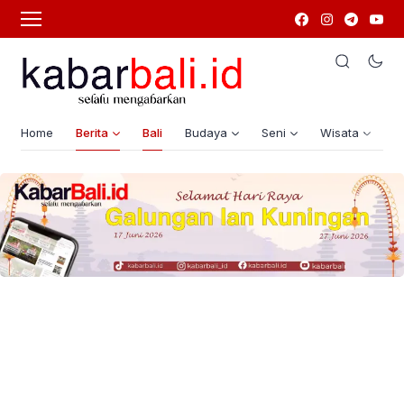
Home
Berita
Bali
Budaya
Seni
Wisata
G