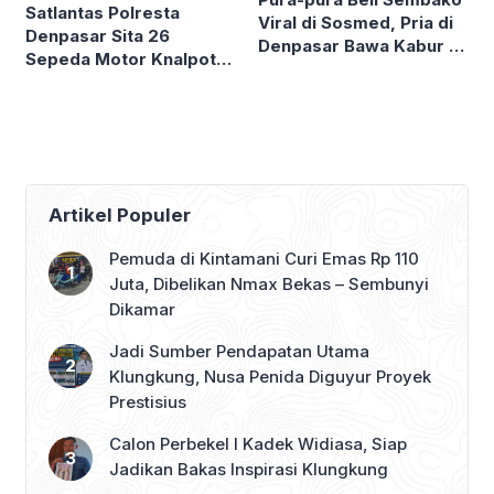
Satlantas Polresta
Viral di Sosmed, Pria di
Denpasar Sita 26
Denpasar Bawa Kabur 6
Sepeda Motor Knalpot
Sak Beras Toko
Brong dan Tanpa TNKB
Kelontong
Artikel Populer
Pemuda di Kintamani Curi Emas Rp 110
Juta, Dibelikan Nmax Bekas – Sembunyi
Dikamar
Jadi Sumber Pendapatan Utama
Klungkung, Nusa Penida Diguyur Proyek
Prestisius
Calon Perbekel I Kadek Widiasa, Siap
Jadikan Bakas Inspirasi Klungkung