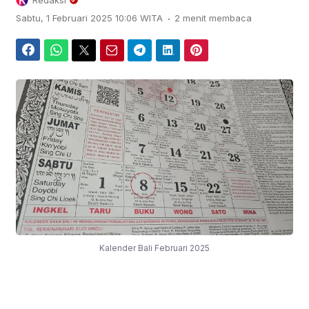
Redaksi
.
Sabtu, 1 Februari 2025 10:06 WITA
2 menit membaca
Facebook
WhatsApp
Twitter
Email
Telegram
LinkedIn
Pinterest
Kalender Bali Februari 2025