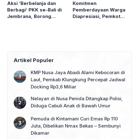
Komitmen
Aksi ‘Berbelanja dan
Pemberdayaan Warga
Berbagi’ PKK se-Bali di
Diapresiasi, Pemkot
Jembrana, Borong
Denpasar Sabet LPM
Produk UMKM hingga
Award di Bandung
Bagi Sembako
Artikel Populer
KMP Nusa Jaya Abadi Alami Kebocoran di
Laut, Pemkab Klungkung Percepat Jadwal
Docking Rp3,6 Miliar
Nelayan di Nusa Penida Ditangkap Polisi,
Diduga Cabuli Anak di Bawah Umur
Pemuda di Kintamani Curi Emas Rp 110
Juta, Dibelikan Nmax Bekas – Sembunyi
Dikamar