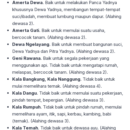
Amerta Dewa
. Baik untuk melakukan Panca Yadnya
khususnya Dewa Yadnya, membangun tempat-tempat
suci/ibadah, membuat lumbung maupun dapur. (Alahing
dewasa 2).
Amerta Gati
. Baik untuk memulai suatu usaha,
bercocok tanam. (Alahing dewasa 2).
Dewa Ngelayang
. Baik untuk membuat bangunan suci,
Dewa Yadnya dan Pitra Yadnya. (Alahing dewasa 2).
Geni Rawana
. Baik untuk segala pekerjaan yang
menggunakan api. Tidak baik untuk mengatapi rumah,
melaspas, bercocok tanam. (Alahing dewasa 2).
Kala Bangkung, Kala Nanggung
. Tidak baik untuk
mulai memelihara ternak. (Alahing dewasa 4).
Kala Dangu
. Tidak baik untuk memulai suatu pekerjaan,
pindah tempat, bepergian. (Alahing dewasa 3).
Kala Rumpuh
. Tidak baik untuk pindah rumah, memulai
memelihara ayam, itik, sapi, kerbau, kambing, babi
(ternak). (Alahing dewasa 3).
Kala Temah
. Tidak baik untuk dewasa ayu. (Alahing