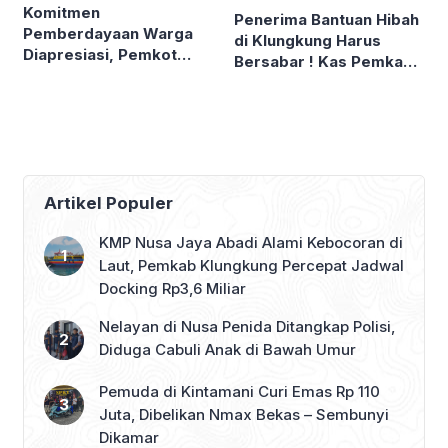
Komitmen
Penerima Bantuan Hibah
Pemberdayaan Warga
di Klungkung Harus
Diapresiasi, Pemkot
Bersabar ! Kas Pemkab
Denpasar Sabet LPM
Tekor, Pencairan
Award di Bandung
Ditunda
Artikel Populer
KMP Nusa Jaya Abadi Alami Kebocoran di
Laut, Pemkab Klungkung Percepat Jadwal
Docking Rp3,6 Miliar
Nelayan di Nusa Penida Ditangkap Polisi,
Diduga Cabuli Anak di Bawah Umur
Pemuda di Kintamani Curi Emas Rp 110
Juta, Dibelikan Nmax Bekas – Sembunyi
Dikamar