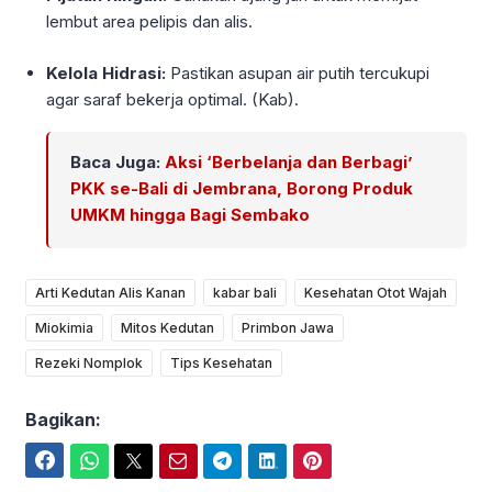
lembut area pelipis dan alis.
Kelola Hidrasi:
Pastikan asupan air putih tercukupi
agar saraf bekerja optimal. (Kab).
Baca Juga:
Aksi ‘Berbelanja dan Berbagi’
PKK se-Bali di Jembrana, Borong Produk
UMKM hingga Bagi Sembako
Arti Kedutan Alis Kanan
kabar bali
Kesehatan Otot Wajah
Miokimia
Mitos Kedutan
Primbon Jawa
Rezeki Nomplok
Tips Kesehatan
Bagikan:
Facebook
WhatsApp
Twitter
Email
Telegram
LinkedIn
Pinterest