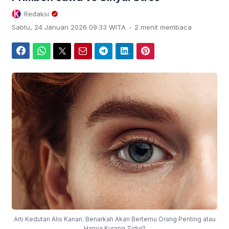
Redaksi
.
Sabtu, 24 Januari 2026 09:33 WITA
2 menit membaca
Facebook
WhatsApp
Twitter
Email
Telegram
LinkedIn
Pinterest
Arti Kedutan Alis Kanan: Benarkah Akan Bertemu Orang Penting atau
Hanya Kurang Tidur?