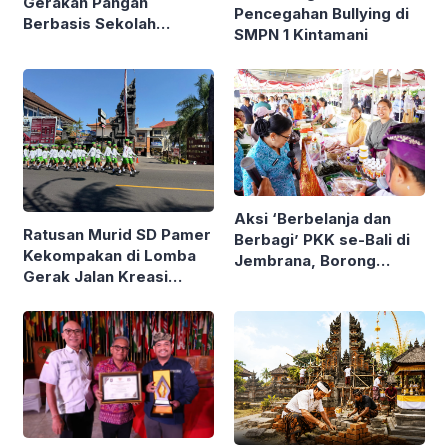
Gerakan Pangan
Pencegahan Bullying di
Berbasis Sekolah
SMPN 1 Kintamani
Bareng Kemendagri
Aksi ‘Berbelanja dan
Ratusan Murid SD Pamer
Berbagi’ PKK se-Bali di
Kekompakan di Lomba
Jembrana, Borong
Gerak Jalan Kreasi
Produk UMKM hingga
Gianyar
Bagi Sembako