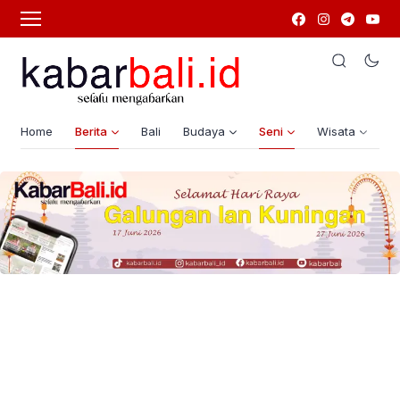
Home
Berita
Bali
Budaya
Seni
Wisata
G