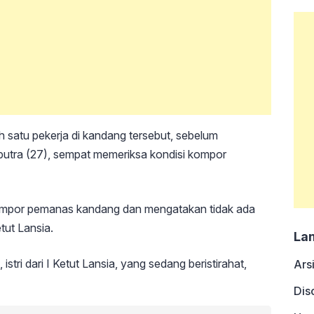
ah satu pekerja di kandang tersebut, sebelum
aputra (27), sempat memeriksa kondisi kompor
 kompor pemanas kandang dan mengatakan tidak ada
etut Lansia.
La
stri dari I Ketut Lansia, yang sedang beristirahat,
Ars
Dis