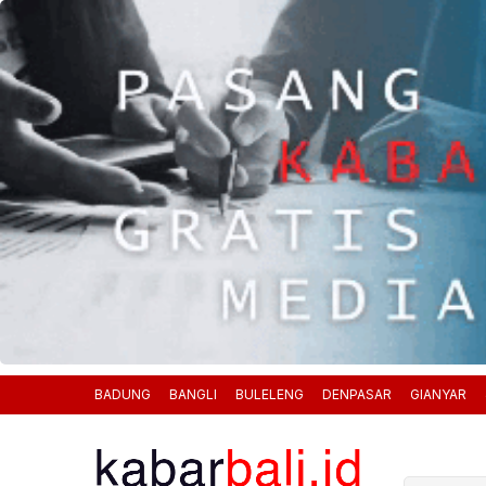
BADUNG
BANGLI
BULELENG
DENPASAR
GIANYAR