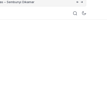
– Sembunyi Dikamar
Nelayan di Nusa Penida