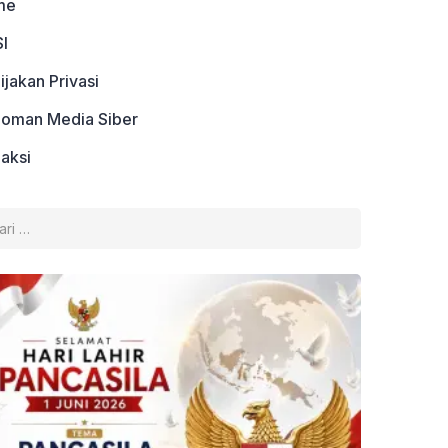
me
I
ijakan Privasi
oman Media Siber
aksi
k: