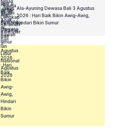
Ala-Ayuning Dewasa Bali 3 Agustus
2026 : Hari Baik Bikin Awig-Awig,
Hindari Bikin Sumur