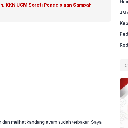
Ho
an, KKN UGM Soroti Pengelolaan Sampah
JMS
Keb
Ped
Red
Cari
untu
ar dan melihat kandang ayam sudah terbakar. Saya