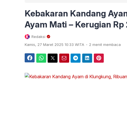
Kebakaran Kandang Ayam
Ayam Mati – Kerugian Rp 2
Redaksi
.
Kamis, 27 Maret 2025 10:33 WITA
2 menit membaca
Facebook
WhatsApp
Twitter
Email
Telegram
LinkedIn
Pinterest