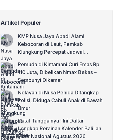
Artikel Populer
KMP Nusa Jaya Abadi Alami
Kebocoran di Laut, Pemkab
Klungkung Percepat Jadwal
Docking Rp3,6 Miliar
Pemuda di Kintamani Curi Emas Rp
110 Juta, Dibelikan Nmax Bekas –
Sembunyi Dikamar
Nelayan di Nusa Penida Ditangkap
Polisi, Diduga Cabuli Anak di Bawah
Umur
Catat Tanggalnya ! Ini Daftar
Lengkap Rerainan Kalender Bali lan
Libur Nasional Agustus 2026