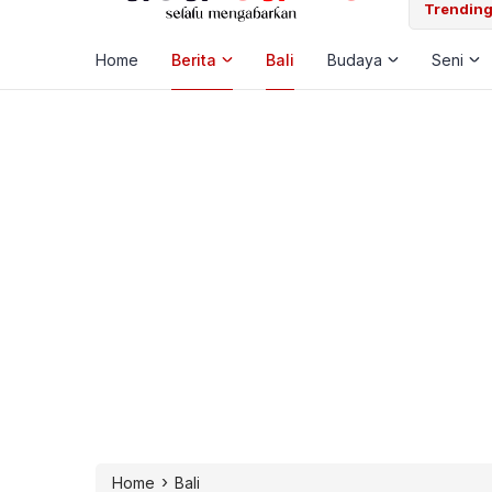
 Laut, Pemkab Klungkung Percepat Jadwal Docking Rp3,6 Miliar
Trending
Home
Berita
Bali
Budaya
Seni
›
Home
Bali