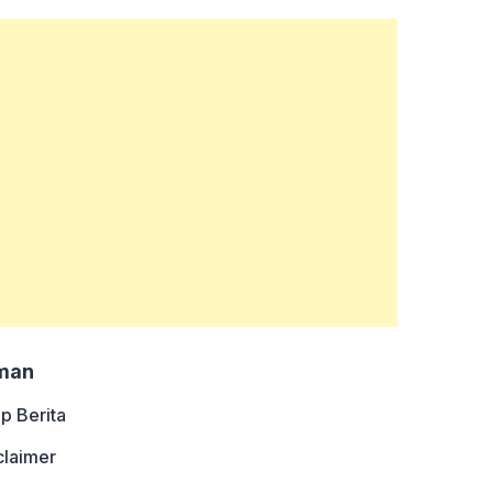
man
ip Berita
claimer