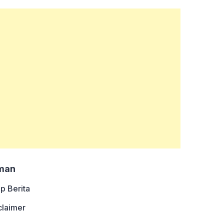
man
ip Berita
claimer