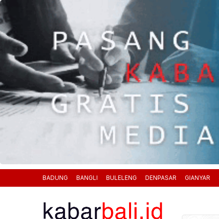
BADUNG
BANGLI
BULELENG
DENPASAR
GIANYAR