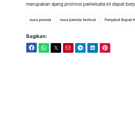
merupakan ajang promosi pariwisata ini dapat berja
nusa penida
nusa penida festival
Penjabat Bupati 
Bagikan:
Facebook
WhatsApp
Twitter
Email
Telegram
LinkedIn
Pinterest