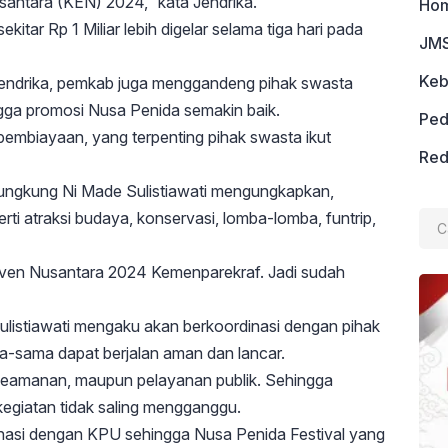
antara (KEN) 2024,” kata Jendrika.
Ho
ar Rp 1 Miliar lebih digelar selama tiga hari pada
JMS
Keb
Jendrika, pemkab juga menggandeng pihak swasta
gga promosi Nusa Penida semakin baik.
Ped
pembiayaan, yang terpenting pihak swasta ikut
Red
ungkung Ni Made Sulistiawati mengungkapkan,
Cari
perti atraksi budaya, konservasi, lomba-lomba, funtrip,
untu
Even Nusantara 2024 Kemenparekraf. Jadi sudah
ulistiawati mengaku akan berkoordinasi dengan pihak
a-sama dapat berjalan aman dan lancar.
 keamanan, maupun pelayanan publik. Sehingga
kegiatan tidak saling mengganggu.
inasi dengan KPU sehingga Nusa Penida Festival yang