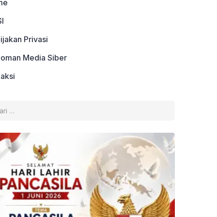
me
I
ijakan Privasi
oman Media Siber
aksi
k: