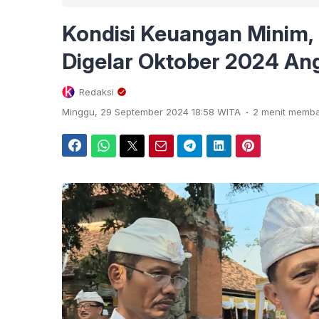
Kondisi Keuangan Minim, 
Digelar Oktober 2024 Ang
Redaksi
.
Minggu, 29 September 2024 18:58 WITA
2 menit memb
Facebook
WhatsApp
Twitter
Email
Telegram
LinkedIn
Pinterest