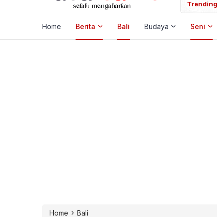
 Laut, Pemkab Klungkung Percepat Jadwal Docking Rp3,6 Miliar
Trending
Home
Berita
Bali
Budaya
Seni
›
Home
Bali