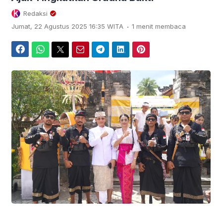
Redaksi
.
Jumat, 22 Agustus 2025 16:35 WITA
1 menit membaca
Facebook
WhatsApp
Twitter
Email
Telegram
LinkedIn
Pinterest