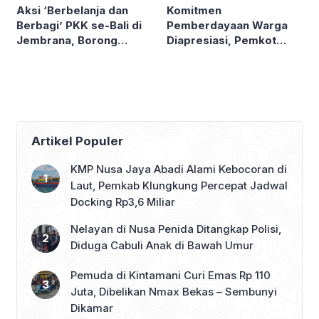
Komitmen
Aksi ‘Berbelanja dan
Pemberdayaan Warga
Berbagi’ PKK se-Bali di
Diapresiasi, Pemkot
Jembrana, Borong
Denpasar Sabet LPM
Produk UMKM hingga
Award di Bandung
Bagi Sembako
Artikel Populer
KMP Nusa Jaya Abadi Alami Kebocoran di
Laut, Pemkab Klungkung Percepat Jadwal
Docking Rp3,6 Miliar
Nelayan di Nusa Penida Ditangkap Polisi,
Diduga Cabuli Anak di Bawah Umur
Pemuda di Kintamani Curi Emas Rp 110
Juta, Dibelikan Nmax Bekas – Sembunyi
Dikamar