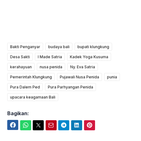
Bakti Penganyar
budaya bali
bupati klungkung
Desa Sakti
I Made Satria
Kadek Yoga Kusuma
kerahayuan
nusa penida
Ny. Eva Satria
Pemerintah Klungkung
Pujawali Nusa Penida
punia
Pura Dalem Ped
Pura Parhyangan Penida
upacara keagamaan Bali
Bagikan:
Facebook
WhatsApp
Twitter
Email
Telegram
LinkedIn
Pinterest