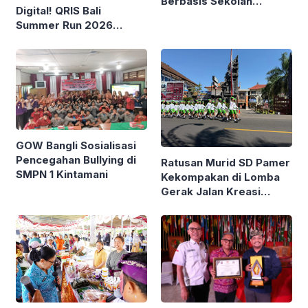
Berbasis Sekolah
Digital! QRIS Bali
Bareng Kemendagri
Summer Run 2026
Diikuti Ribuan Pelari di
Renon
GOW Bangli Sosialisasi
Pencegahan Bullying di
Ratusan Murid SD Pamer
SMPN 1 Kintamani
Kekompakan di Lomba
Gerak Jalan Kreasi
Gianyar