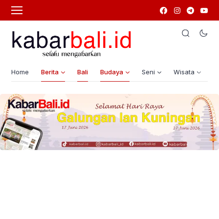
Home
Berita
Bali
Budaya
Seni
Wisata
G