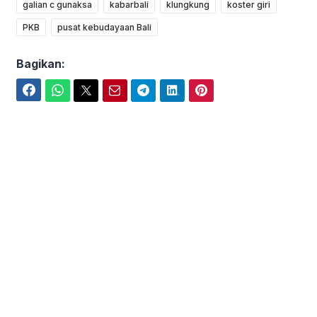
galian c gunaksa
kabarbali
klungkung
koster giri
PKB
pusat kebudayaan Bali
Bagikan:
Facebook
WhatsApp
Twitter
Email
Telegram
LinkedIn
Pinterest