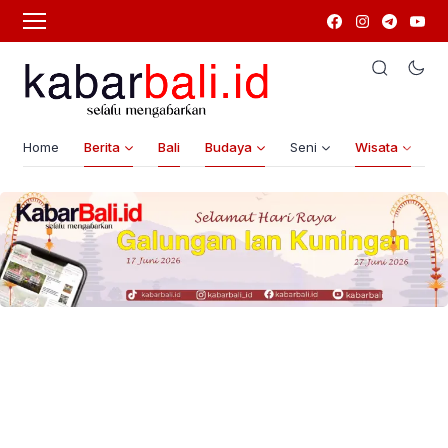
Home
Berita
Bali
Budaya
Seni
Wisata
G