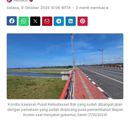
Redaksi
.
Selasa, 8 Oktober 2024 10:06 WITA
2 menit membaca
Facebook
WhatsApp
Twitter
Email
Telegram
LinkedIn
Pinterest
Kondisi kawasan Pusat Kebudayaan Bali yang sudah dibangun jalan
dengan pemetaan yang sudah dirancang pada pemerintahan Wayan
Koster saat menjabat gubernur, Senin (7/10/2024)