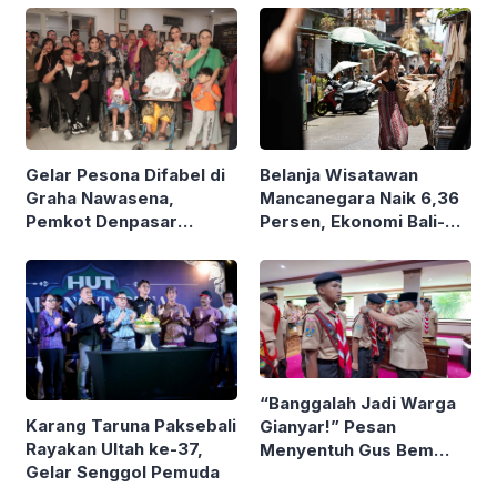
Gelar Pesona Difabel di
Belanja Wisatawan
Graha Nawasena,
Mancanegara Naik 6,36
Pemkot Denpasar
Persen, Ekonomi Bali-
Rangkul 5 Organisasi
Nusra Tumbuh 6,1
dan Penyintas
Persen
Skizofrenia
“Banggalah Jadi Warga
Karang Taruna Paksebali
Gianyar!” Pesan
Rayakan Ultah ke-37,
Menyentuh Gus Bem
Gelar Senggol Pemuda
Saat Lepas Peserta
Jamnas 2026