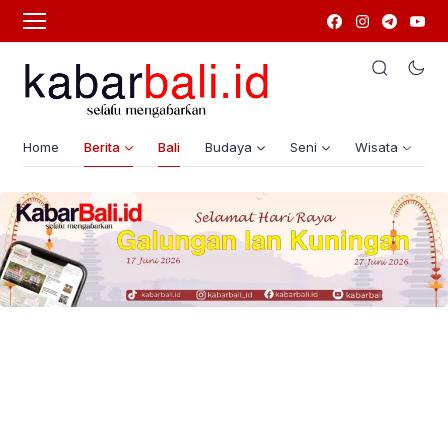
Home
Berita
Bali
Budaya
Seni
Wisata
G