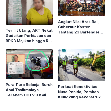
Angkat Nilai Arak Bali,
Gubernur Koster
Terlilit Utang, ART Nekat
Tantang 23 Bartender
Gadaikan Perhiasan dan
Muda Unjuk Aksi
BPKB Majikan hingga Rp
Akrobatik di Kertha Saba
90 Juta
Pura-Pura Belanja, Buruh
Perkuat Konektivitas
Asal Tasikmalaya
Nusa Penida, Pemkab
Terekam CCTV 3 Kali
Klungkung Rekonstruksi
Gasak Miras di Dentim
Jalan Sampalan–
Toyapakeh Sepanjang