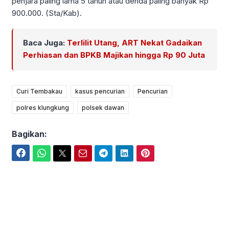
penjara paling lama 5 tahun atau denda paling banyak Rp
900.000. (Sta/Kab).
Baca Juga:
Terlilit Utang, ART Nekat Gadaikan
Perhiasan dan BPKB Majikan hingga Rp 90 Juta
Curi Tembakau
kasus pencurian
Pencurian
polres klungkung
polsek dawan
Bagikan:
Facebook
WhatsApp
Twitter
Email
Telegram
LinkedIn
Pinterest