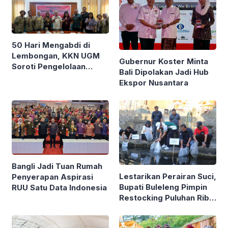
50 Hari Mengabdi di
Lembongan, KKN UGM
Gubernur Koster Minta
Soroti Pengelolaan
Bali Dipolakan Jadi Hub
Sampah Ekonomi
Ekspor Nusantara
Sirkular
Bangli Jadi Tuan Rumah
Lestarikan Perairan Suci,
Penyerapan Aspirasi
Bupati Buleleng Pimpin
RUU Satu Data Indonesia
Restocking Puluhan Ribu
Ikan Nila di Tirta
Sudamala