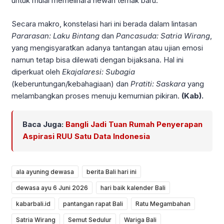
untuk mulai memelihara hewan ternak baru.
Secara makro, konstelasi hari ini berada dalam lintasan
Pararasan: Laku Bintang
dan
Pancasuda: Satria Wirang
,
yang mengisyaratkan adanya tantangan atau ujian emosi
namun tetap bisa dilewati dengan bijaksana. Hal ini
diperkuat oleh
Ekajalaresi: Subagia
(keberuntungan/kebahagiaan) dan
Pratiti: Saskara
yang
melambangkan proses menuju kemurnian pikiran.
(Kab).
Baca Juga:
Bangli Jadi Tuan Rumah Penyerapan
Aspirasi RUU Satu Data Indonesia
ala ayuning dewasa
berita Bali hari ini
dewasa ayu 6 Juni 2026
hari baik kalender Bali
kabarbali.id
pantangan rapat Bali
Ratu Megambahan
Satria Wirang
Semut Sedulur
Wariga Bali