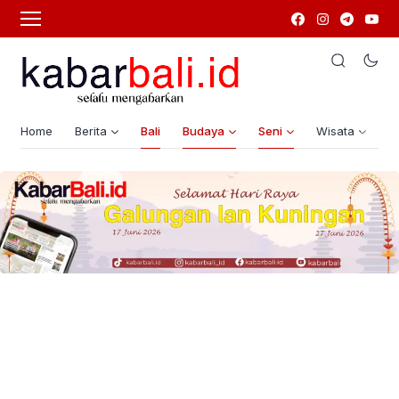
Home
Berita
Bali
Budaya
Seni
Wisata
G