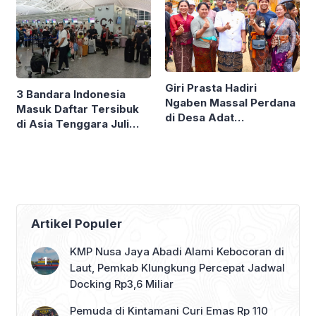
Giri Prasta Hadiri
3 Bandara Indonesia
Ngaben Massal Perdana
Masuk Daftar Tersibuk
di Desa Adat
di Asia Tenggara Juli
Mengandang Buleleng,
2026, Ngurah Rai
Serahkan Punia Puluhan
Peringkat Kesembilan
Juta
Artikel Populer
KMP Nusa Jaya Abadi Alami Kebocoran di
Laut, Pemkab Klungkung Percepat Jadwal
Docking Rp3,6 Miliar
Pemuda di Kintamani Curi Emas Rp 110