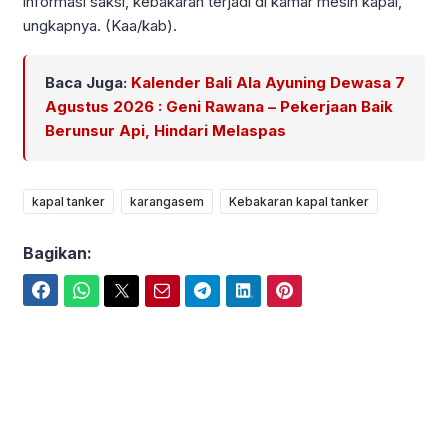
informasi saksi, kebakaran terjadi di kamar mesin kapal,”
ungkapnya. (Kaa/kab).
Baca Juga:
Kalender Bali Ala Ayuning Dewasa 7
Agustus 2026 : Geni Rawana – Pekerjaan Baik
Berunsur Api, Hindari Melaspas
kapal tanker
karangasem
Kebakaran kapal tanker
Bagikan:
Facebook
WhatsApp
Twitter
Email
Telegram
LinkedIn
Pinterest