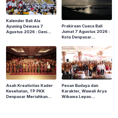
Kalender Bali Ala
Prakiraan Cuaca Bali
Ayuning Dewasa 7
Jumat 7 Agustus 2026 :
Agustus 2026 : Geni
Kota Denpasar
Rawana – Pekerjaan Baik
Cerah,BMKG Imbau
Berunsur Api, Hindari
Waspada Gelombang
Melaspas
Tinggi hingga 6 Meter
Asah Kreativitas Kader
Pesan Budaya dan
Kesehatan, TP PKK
Karakter, Wawali Arya
Denpasar Meriahkan
Wibawa Lepas
HKG PKK ke-54
Kontingen Pramuka
Denpasar ke Jamnas XII
Cibubur