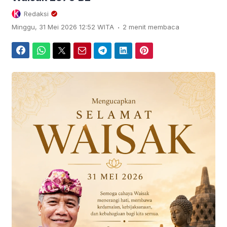
Redaksi
.
Minggu, 31 Mei 2026 12:52 WITA
2 menit membaca
Facebook
WhatsApp
Twitter
Email
Telegram
LinkedIn
Pinterest