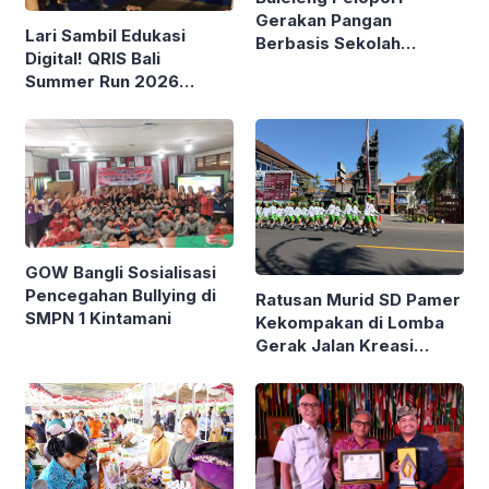
Gerakan Pangan
Lari Sambil Edukasi
Berbasis Sekolah
Digital! QRIS Bali
Bareng Kemendagri
Summer Run 2026
Diikuti Ribuan Pelari di
Renon
GOW Bangli Sosialisasi
Pencegahan Bullying di
Ratusan Murid SD Pamer
SMPN 1 Kintamani
Kekompakan di Lomba
Gerak Jalan Kreasi
Gianyar