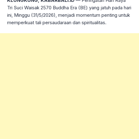
KLUNGKUNG, KABARBALI.ID
— Peringatan Hari Raya
Tri Suci Waisak 2570 Buddha Era (BE) yang jatuh pada hari
ini, Minggu (31/5/2026), menjadi momentum penting untuk
memperkuat tali persaudaraan dan spiritualitas.