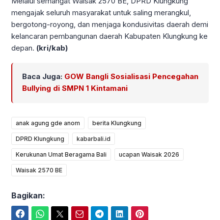
Melalui semangat Waisak 2570 BE, DPRD Klungkung
mengajak seluruh masyarakat untuk saling merangkul,
bergotong-royong, dan menjaga kondusivitas daerah demi
kelancaran pembangunan daerah Kabupaten Klungkung ke
depan.
(kri/kab)
Baca Juga:
GOW Bangli Sosialisasi Pencegahan
Bullying di SMPN 1 Kintamani
anak agung gde anom
berita Klungkung
DPRD Klungkung
kabarbali.id
Kerukunan Umat Beragama Bali
ucapan Waisak 2026
Waisak 2570 BE
Bagikan:
Facebook
WhatsApp
Twitter
Email
Telegram
LinkedIn
Pinterest