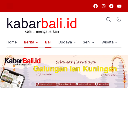
Home
Berita
Bali
Budaya
Seni
Wisata
G