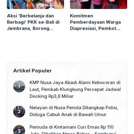
Komitmen
Aksi ‘Berbelanja dan
Pemberdayaan Warga
Berbagi’ PKK se-Bali di
Diapresiasi, Pemkot
Jembrana, Borong
Denpasar Sabet LPM
Produk UMKM hingga
Award di Bandung
Bagi Sembako
Artikel Populer
KMP Nusa Jaya Abadi Alami Kebocoran di
Laut, Pemkab Klungkung Percepat Jadwal
Docking Rp3,6 Miliar
Nelayan di Nusa Penida Ditangkap Polisi,
Diduga Cabuli Anak di Bawah Umur
Pemuda di Kintamani Curi Emas Rp 110
Juta, Dibelikan Nmax Bekas – Sembunyi