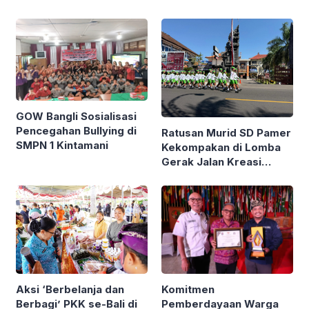
Diikuti Ribuan Pelari di
Renon
GOW Bangli Sosialisasi
Pencegahan Bullying di
Ratusan Murid SD Pamer
SMPN 1 Kintamani
Kekompakan di Lomba
Gerak Jalan Kreasi
Gianyar
Komitmen
Aksi ‘Berbelanja dan
Pemberdayaan Warga
Berbagi’ PKK se-Bali di