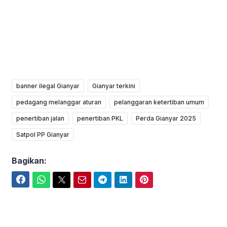
banner ilegal Gianyar
Gianyar terkini
pedagang melanggar aturan
pelanggaran ketertiban umum
penertiban jalan
penertiban PKL
Perda Gianyar 2025
Satpol PP Gianyar
Bagikan:
Facebook
WhatsApp
Twitter
Email
Telegram
LinkedIn
Pinterest