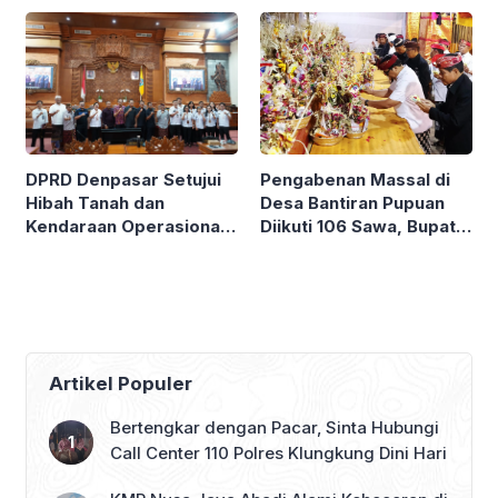
Potensi Garam Tejakula
Pengabenan Massal di
DPRD Denpasar Setujui
Desa Bantiran Pupuan
Hibah Tanah dan
Diikuti 106 Sawa, Bupati
Kendaraan Operasional
Sanjaya Hadir Langsung
untuk Desa Dangin Puri
Ngupasaksi
Kauh
Artikel Populer
Bertengkar dengan Pacar, Sinta Hubungi
Call Center 110 Polres Klungkung Dini Hari