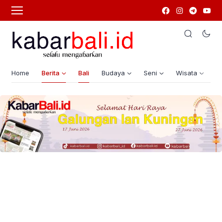
Home
Berita
Bali
Budaya
Seni
Wisata
G