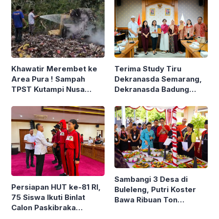
Terima Study Tiru
Khawatir Merembet ke
Dekranasda Semarang,
Area Pura ! Sampah
Dekranasda Badung
TPST Kutampi Nusa
Berbagi Strategi
Penida Mendadak
Pengembangan UMKM
Terbakar
Sambangi 3 Desa di
Persiapan HUT ke-81 RI,
Buleleng, Putri Koster
75 Siswa Ikuti Binlat
Bawa Ribuan Ton
Calon Paskibraka
Bantuan Hingga Soroti
Gianyar 2026