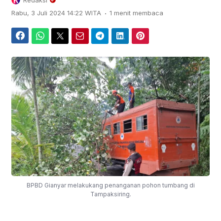
Redaksi
.
Rabu, 3 Juli 2024 14:22 WITA
1 menit membaca
Facebook
WhatsApp
Twitter
Email
Telegram
LinkedIn
Pinterest
BPBD Gianyar melakukang penanganan pohon tumbang di
Tampaksiring.