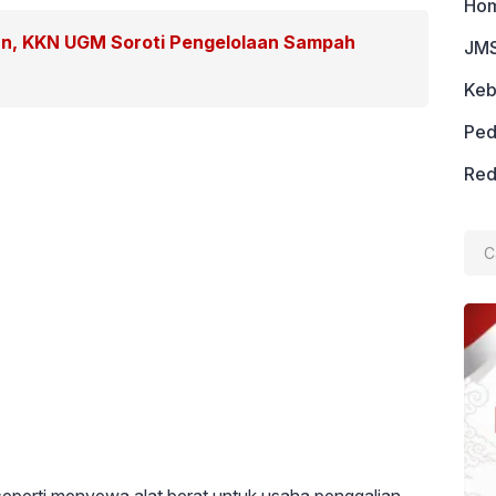
Ho
an, KKN UGM Soroti Pengelolaan Sampah
JMS
Keb
Ped
Red
Cari
untu