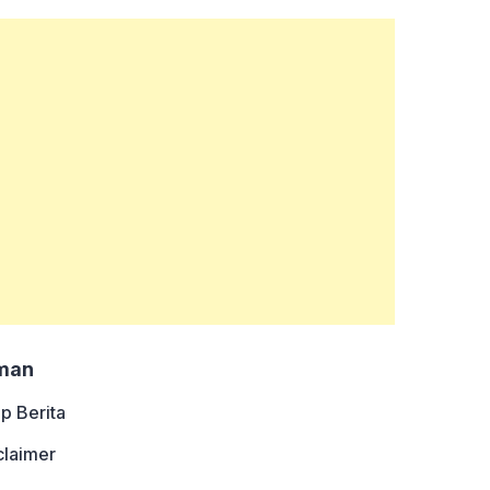
man
ip Berita
claimer