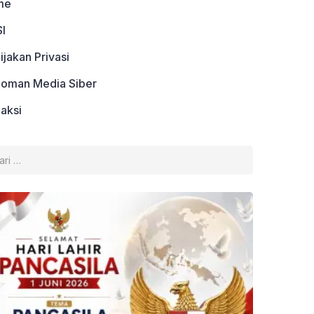
me
I
ijakan Privasi
oman Media Siber
aksi
k: