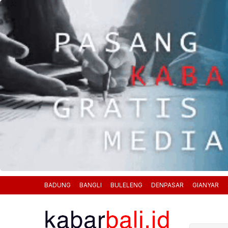
BADUNG
BANGLI
BULELENG
DENPASAR
GIANYAR