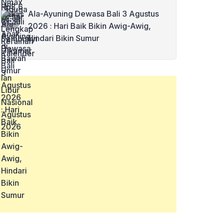
Ala-Ayuning Dewasa Bali 3 Agustus
2026 : Hari Baik Bikin Awig-Awig,
Hindari Bikin Sumur