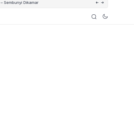
– Sembunyi Dikamar
Nelayan di Nusa Penida