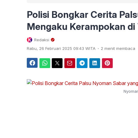
Polisi Bongkar Cerita Pa
Mengaku Kerampokan di
Redaksi
.
Rabu, 26 Februari 2025 09:43 WITA
2 menit membaca
Facebook
WhatsApp
Twitter
Email
Telegram
LinkedIn
Pinterest
Nyoman