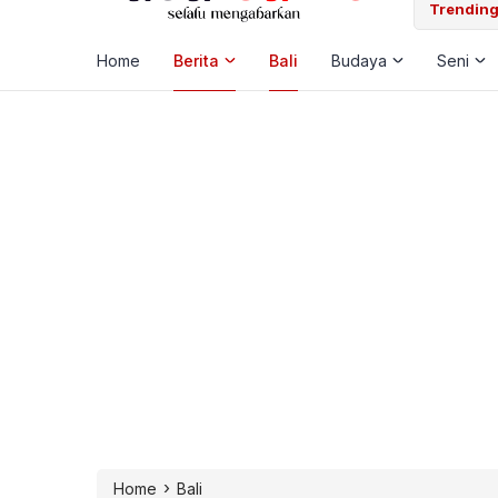
 Laut, Pemkab Klungkung Percepat Jadwal Docking Rp3,6 Miliar
Trending
Home
Berita
Bali
Budaya
Seni
›
Home
Bali