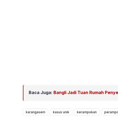
Baca Juga:
Bangli Jadi Tuan Rumah Penye
karangasem
kasus unik
kerampokan
perampo