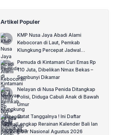
Artikel Populer
KMP Nusa Jaya Abadi Alami
Kebocoran di Laut, Pemkab
Klungkung Percepat Jadwal
Docking Rp3,6 Miliar
Pemuda di Kintamani Curi Emas Rp
110 Juta, Dibelikan Nmax Bekas –
Sembunyi Dikamar
Nelayan di Nusa Penida Ditangkap
Polisi, Diduga Cabuli Anak di Bawah
Umur
Catat Tanggalnya ! Ini Daftar
Lengkap Rerainan Kalender Bali lan
Libur Nasional Agustus 2026