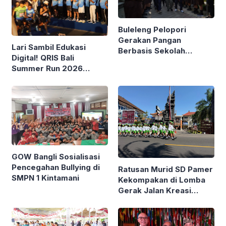
Buleleng Pelopori
Gerakan Pangan
Lari Sambil Edukasi
Berbasis Sekolah
Digital! QRIS Bali
Bareng Kemendagri
Summer Run 2026
Diikuti Ribuan Pelari di
Renon
GOW Bangli Sosialisasi
Pencegahan Bullying di
Ratusan Murid SD Pamer
SMPN 1 Kintamani
Kekompakan di Lomba
Gerak Jalan Kreasi
Gianyar