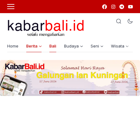
Home
Berita
Bali
Budaya
Seni
Wisata
G