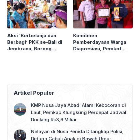
Komitmen
Aksi ‘Berbelanja dan
Pemberdayaan Warga
Berbagi’ PKK se-Bali di
Diapresiasi, Pemkot
Jembrana, Borong
Denpasar Sabet LPM
Produk UMKM hingga
Award di Bandung
Bagi Sembako
Artikel Populer
KMP Nusa Jaya Abadi Alami Kebocoran di
Laut, Pemkab Klungkung Percepat Jadwal
Docking Rp3,6 Miliar
Nelayan di Nusa Penida Ditangkap Polisi,
Diduga Cabuli Anak di Bawah Umur