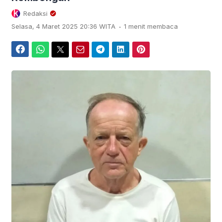
Redaksi
.
Selasa, 4 Maret 2025 20:36 WITA
1 menit membaca
Facebook
WhatsApp
Twitter
Email
Telegram
LinkedIn
Pinterest