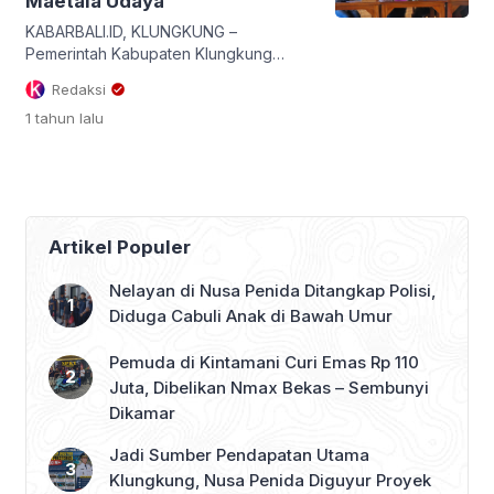
Maetala Udaya”
KABARBALI.ID, KLUNGKUNG –
Pemerintah Kabupaten Klungkung
kembali menggelar Festival
Redaksi
Semarapura yang kini memasuki tahun
1 tahun
lalu
ke-7. Festival budaya tahunan ini resmi
masuk dalam kalender Kharisma Event
Nusantara (KEN) 2025 sebagai salah
satu dari delapan event unggulan yang
diselenggarakan di Provinsi Bali.
Mengusung konsep kota tua (old town
Artikel Populer
heritage), Festival Semarapura 2025
berlokasi di titik nol Kota […]
Nelayan di Nusa Penida Ditangkap Polisi,
Diduga Cabuli Anak di Bawah Umur
Pemuda di Kintamani Curi Emas Rp 110
Juta, Dibelikan Nmax Bekas – Sembunyi
Dikamar
Jadi Sumber Pendapatan Utama
Klungkung, Nusa Penida Diguyur Proyek