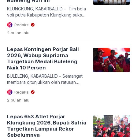
Buleleng Hari Ini
KLUNGKUNG, KABARBALI.ID – Tim bola
voli putra Kabupaten Klungkung sukses
mengukir sejarah baru dalam
Redaksi
keikutsertaan perdana mereka di ajang
2 bulan
lalu
Pekan Olahraga Pelajar (PORJAR)
Provinsi Bali 2026. Datang sebagai tim
debutan, kontingen Bumi Serombotan
Lepas Kontingen Porjar Bali
langsung menjelma menjadi tim kuda
2026, Wabup Supriatna
hitam dan memastikan satu tiket di
Targetkan Medali Buleleng
babak semifinal, Selasa (9/6/2026) hari
Naik 10 Persen
ini. Langkah impresif anak-anak asuh
Persatuan […]
BULELENG, KABARBALI.ID – Semangat
membara ditunjukkan oleh ratusan
patriot olahraga muda Den Bukit. Wakil
Redaksi
Bupati Buleleng yang juga menjabat
2 bulan
lalu
sebagai Ketua Umum KONI Kabupaten
Buleleng, Gede Supriatna, secara resmi
melepas Kontingen Buleleng yang akan
Lepas 653 Atlet Porjar
berlaga di Pekan Olahraga Pelajar
Klungkung 2026, Bupati Satria
(Porjar) Provinsi Bali 2026. Prosesi
Targetkan Lampaui Rekor
pelepasan yang berlangsung khidmat
Sebelumnya