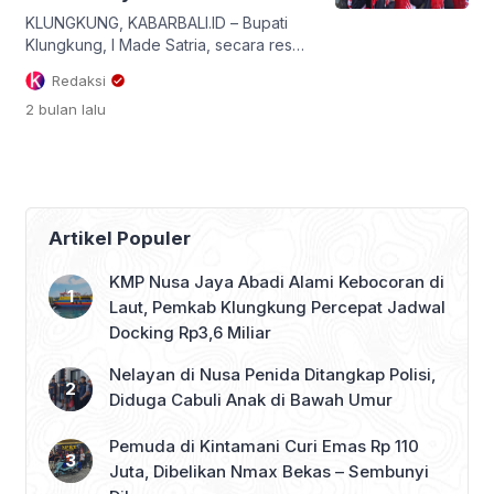
dan penuh antusiasme ini digelar di
Gedung […]
KLUNGKUNG, KABARBALI.ID – Bupati
Klungkung, I Made Satria, secara resmi
melepas rombongan Kontingen
Redaksi
Kabupaten Klungkung yang akan
2 bulan
lalu
bertolak menuju ajang Pekan Olahraga
Pelajar (Porjar) Provinsi Bali Tahun
2026 pada Selasa (2/6/2026). Ajang
multievent olahraga pelajar terbesar di
Pulau Dewata tersebut dijadwalkan
berlangsung pada 5 hingga 10 Juni
Artikel Populer
2026, dengan pusat pelaksanaan
kompetisi tersebar di wilayah […]
KMP Nusa Jaya Abadi Alami Kebocoran di
Laut, Pemkab Klungkung Percepat Jadwal
Docking Rp3,6 Miliar
Nelayan di Nusa Penida Ditangkap Polisi,
Diduga Cabuli Anak di Bawah Umur
Pemuda di Kintamani Curi Emas Rp 110
Juta, Dibelikan Nmax Bekas – Sembunyi