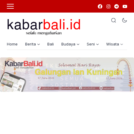
Home
Berita
Bali
Budaya
Seni
Wisata
G