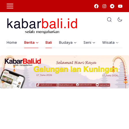
Home
Berita
Bali
Budaya
Seni
Wisata
G