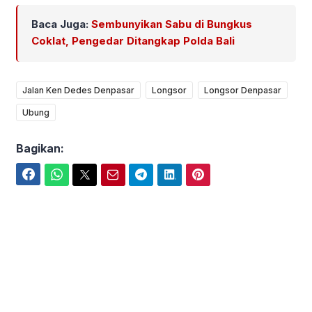
Baca Juga:
Sembunyikan Sabu di Bungkus
Coklat, Pengedar Ditangkap Polda Bali
Jalan Ken Dedes Denpasar
Longsor
Longsor Denpasar
Ubung
Bagikan:
Facebook
WhatsApp
Twitter
Email
Telegram
LinkedIn
Pinterest