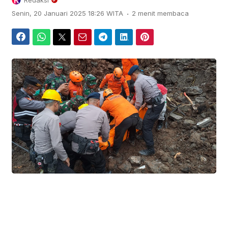
Redaksi
.
Senin, 20 Januari 2025 18:26 WITA
2 menit membaca
Facebook
WhatsApp
Twitter
Email
Telegram
LinkedIn
Pinterest