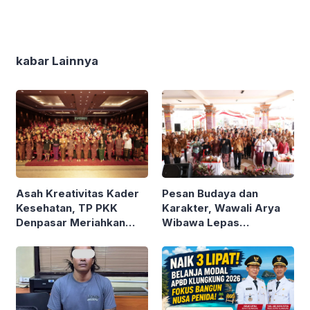
kabar Lainnya
Asah Kreativitas Kader
Pesan Budaya dan
Kesehatan, TP PKK
Karakter, Wawali Arya
Denpasar Meriahkan
Wibawa Lepas
HKG PKK ke-54
Kontingen Pramuka
Denpasar ke Jamnas XII
Cibubur