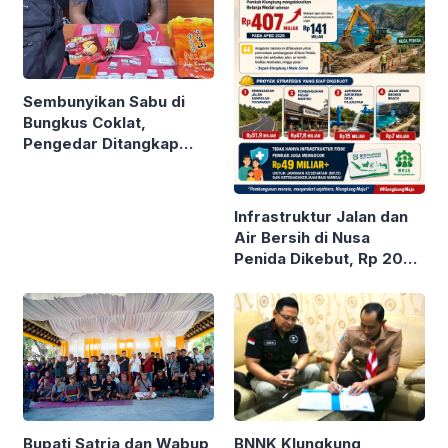
Sembunyikan Sabu di
Bungkus Coklat,
Pengedar Ditangkap
Polda Bali
Infrastruktur Jalan dan
Air Bersih di Nusa
Penida Dikebut, Rp 200
M Digelontor
BNNK Klungkung
Bupati Satria dan Wabup