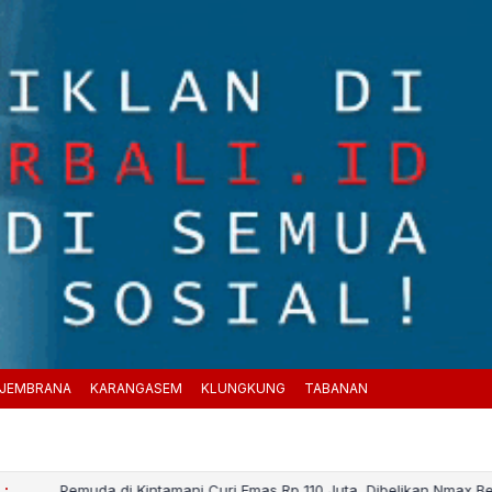
JEMBRANA
KARANGASEM
KLUNGKUNG
TABANAN
 :
Pemuda di Kintamani Curi Emas Rp 110 Juta, Dibelikan Nmax Bekas 