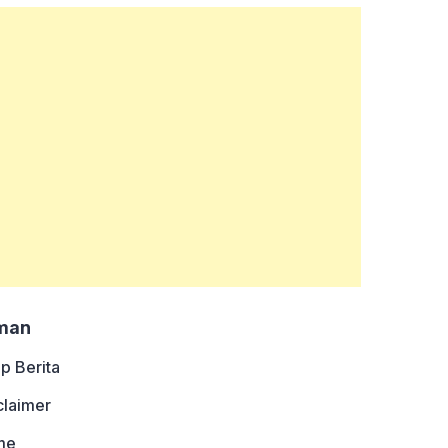
man
ip Berita
claimer
me