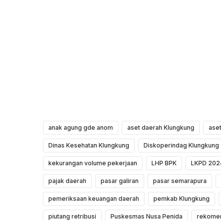
anak agung gde anom
aset daerah Klungkung
aset
Dinas Kesehatan Klungkung
Diskoperindag Klungkung
kekurangan volume pekerjaan
LHP BPK
LKPD 202
pajak daerah
pasar galiran
pasar semarapura
pemeriksaan keuangan daerah
pemkab Klungkung
piutang retribusi
Puskesmas Nusa Penida
rekome