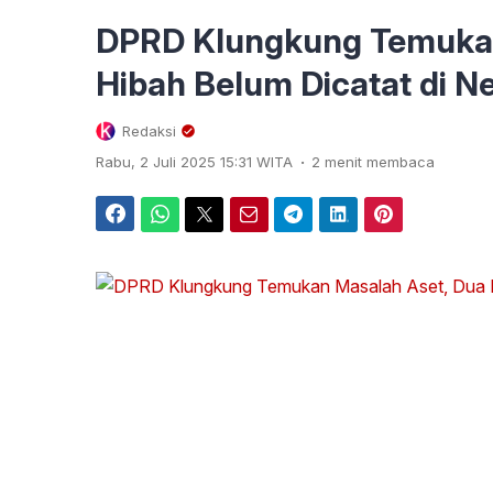
DPRD Klungkung Temukan
Hibah Belum Dicatat di N
Redaksi
.
Rabu, 2 Juli 2025 15:31 WITA
2 menit membaca
Facebook
WhatsApp
Twitter
Email
Telegram
LinkedIn
Pinterest