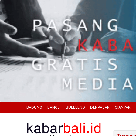
BADUNG
BANGLI
BULELENG
DENPASAR
GIANYAR
 Laut, Pemkab Klungkung Percepat Jadwal Docking Rp3,6 Miliar
Trending