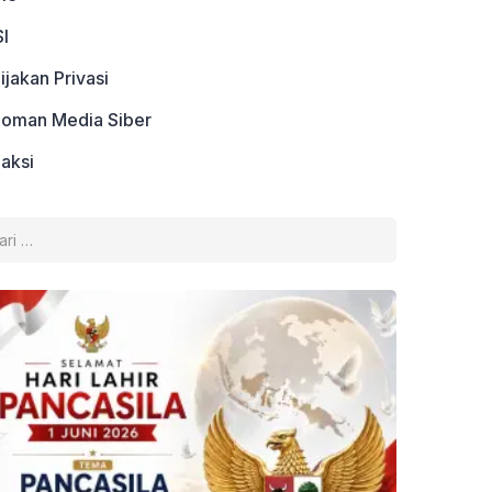
I
ijakan Privasi
oman Media Siber
aksi
k: