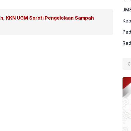
JMS
an, KKN UGM Soroti Pengelolaan Sampah
Keb
Ped
Red
Cari
untu