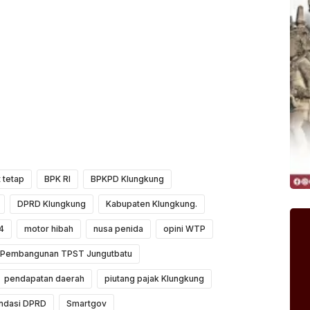
 tetap
BPK RI
BPKPD Klungkung
DPRD Klungkung
Kabupaten Klungkung.
4
motor hibah
nusa penida
opini WTP
Pembangunan TPST Jungutbatu
pendapatan daerah
piutang pajak Klungkung
ndasi DPRD
Smartgov