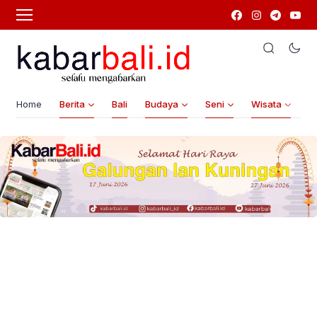
Home
Berita
Bali
Budaya
Seni
Wisata
G