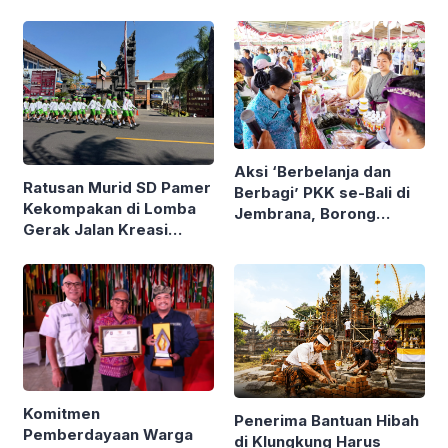
Aksi ‘Berbelanja dan
Ratusan Murid SD Pamer
Berbagi’ PKK se-Bali di
Kekompakan di Lomba
Jembrana, Borong
Gerak Jalan Kreasi
Produk UMKM hingga
Gianyar
Bagi Sembako
Komitmen
Penerima Bantuan Hibah
Pemberdayaan Warga
di Klungkung Harus