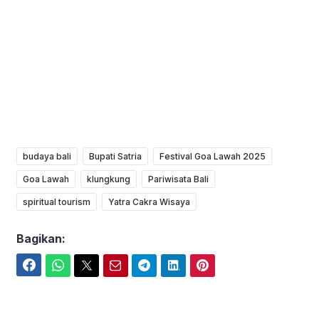
budaya bali
Bupati Satria
Festival Goa Lawah 2025
Goa Lawah
klungkung
Pariwisata Bali
spiritual tourism
Yatra Cakra Wisaya
Bagikan:
Facebook
WhatsApp
Twitter
Email
Telegram
LinkedIn
Pinterest