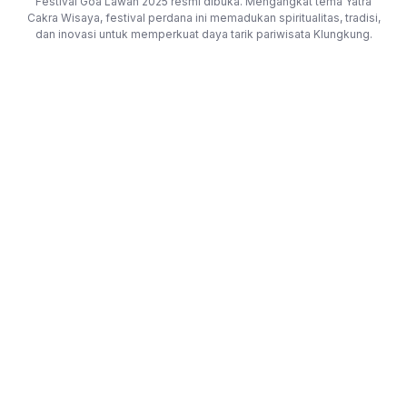
Festival Goa Lawah 2025 resmi dibuka. Mengangkat tema Yatra
Cakra Wisaya, festival perdana ini memadukan spiritualitas, tradisi,
dan inovasi untuk memperkuat daya tarik pariwisata Klungkung.