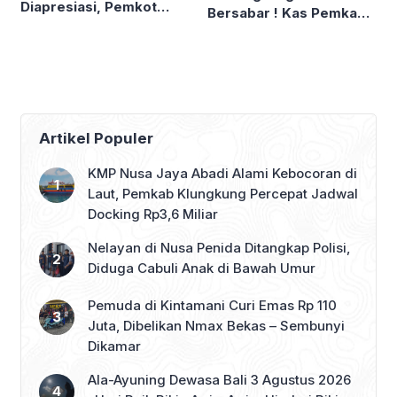
Diapresiasi, Pemkot
Bersabar ! Kas Pemkab
Denpasar Sabet LPM
Tekor, Pencairan
Award di Bandung
Ditunda
Artikel Populer
KMP Nusa Jaya Abadi Alami Kebocoran di
Laut, Pemkab Klungkung Percepat Jadwal
Docking Rp3,6 Miliar
Nelayan di Nusa Penida Ditangkap Polisi,
Diduga Cabuli Anak di Bawah Umur
Pemuda di Kintamani Curi Emas Rp 110
Juta, Dibelikan Nmax Bekas – Sembunyi
Dikamar
Ala-Ayuning Dewasa Bali 3 Agustus 2026