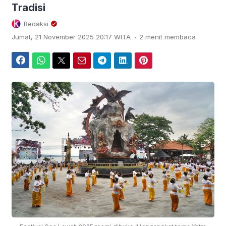
Tradisi
Redaksi
.
Jumat, 21 November 2025 20:17 WITA
2 menit membaca
Facebook
WhatsApp
Twitter
Email
Telegram
LinkedIn
Pinterest