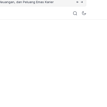
 Keuangan, dan Peluang Emas Karier
Catat Tanggalnya ! Ini 