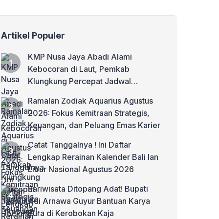
Artikel Populer
KMP Nusa Jaya Abadi Alami
Kebocoran di Laut, Pemkab
Klungkung Percepat Jadwal
Docking Rp3,6 Miliar
Ramalan Zodiak Aquarius Agustus
2026: Fokus Kemitraan Strategis,
Keuangan, dan Peluang Emas Karier
Catat Tanggalnya ! Ini Daftar
Lengkap Rerainan Kalender Bali lan
Libur Nasional Agustus 2026
Pariwisata Ditopang Adat! Bupati
Adi Arnawa Guyur Bantuan Karya
Pura di Kerobokan Kaja