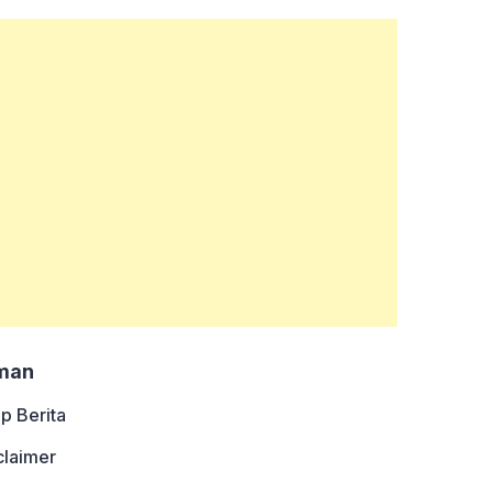
man
ip Berita
claimer