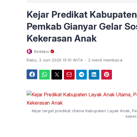
Kejar Predikat Kabupate
Pemkab Gianyar Gelar Sos
Kekerasan Anak
Redaksi
.
Rabu, 3 Juni 2026 15:10 WITA
2 menit membaca
Facebook
WhatsApp
Twitter
Email
Telegram
LinkedIn
Pinterest
Kejar target predikat Utama Kabupaten Layak Anak, Pem
keker