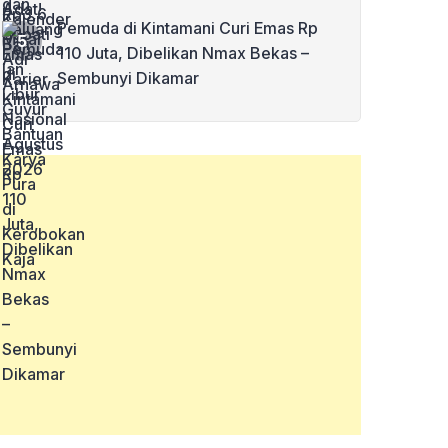
Pemuda di Kintamani Curi Emas Rp
110 Juta, Dibelikan Nmax Bekas –
Sembunyi Dikamar