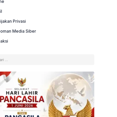
me
I
ijakan Privasi
oman Media Siber
aksi
k: