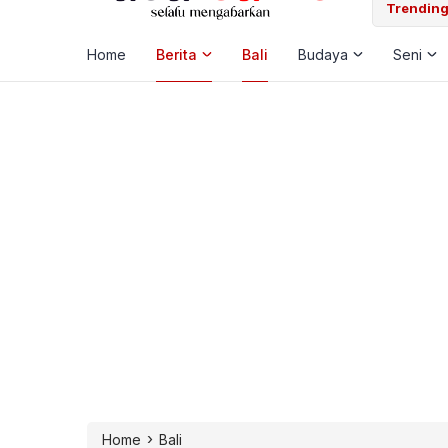
 Laut, Pemkab Klungkung Percepat Jadwal Docking Rp3,6 Miliar
Trending
Home
Berita
Bali
Budaya
Seni
›
Home
Bali