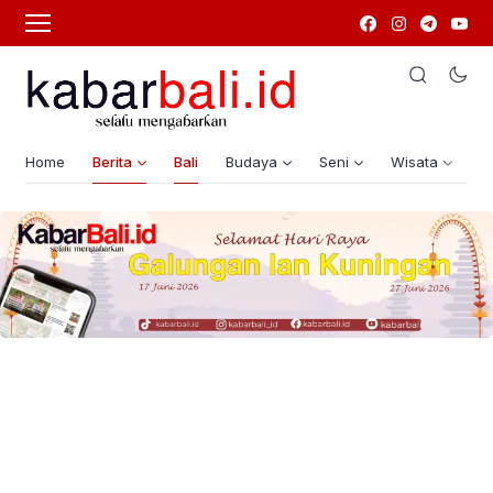
Home
Berita
Bali
Budaya
Seni
Wisata
G