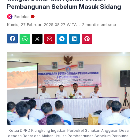
Pembangunan Sebelum Masuk Sidang
Redaksi
.
Kamis, 27 Februari 2025 08:27 WITA
2 menit membaca
Facebook
WhatsApp
Twitter
Email
Telegram
LinkedIn
Pinterest
Ketua DPRD Klungkung Ingatkan Perbekel Gunakan Anggaran Desa
dengan Benar dan Ajukan Usulan Pembangunan Sebelum Paripurna.