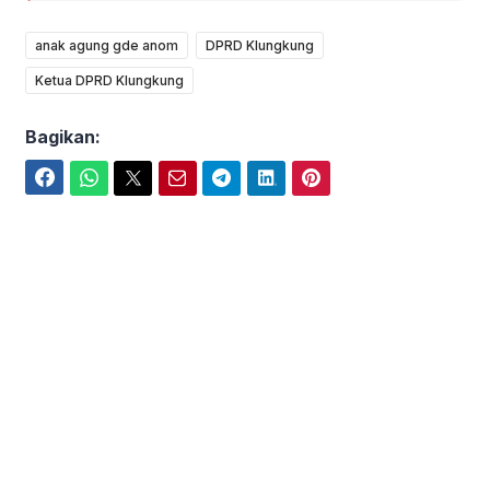
anak agung gde anom
DPRD Klungkung
Ketua DPRD Klungkung
Bagikan:
Facebook
WhatsApp
Twitter
Email
Telegram
LinkedIn
Pinterest