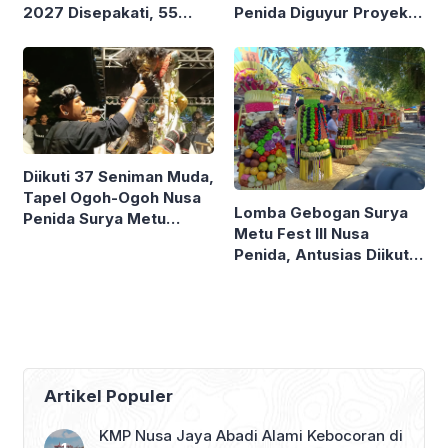
2027 Disepakati, 55
Penida Diguyur Proyek
Persen Lebih Buat Jalan
Prestisius
Baru
Diikuti 37 Seniman Muda,
Tapel Ogoh-Ogoh Nusa
Lomba Gebogan Surya
Penida Surya Metu
Metu Fest III Nusa
Bersaing Ketat
Penida, Antusias Diikuti
Seluruh Desa
Artikel Populer
KMP Nusa Jaya Abadi Alami Kebocoran di