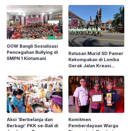
Diikuti Ribuan Pelari di
Renon
GOW Bangli Sosialisasi
Pencegahan Bullying di
Ratusan Murid SD Pamer
SMPN 1 Kintamani
Kekompakan di Lomba
Gerak Jalan Kreasi
Gianyar
Komitmen
Aksi ‘Berbelanja dan
Pemberdayaan Warga
Berbagi’ PKK se-Bali di