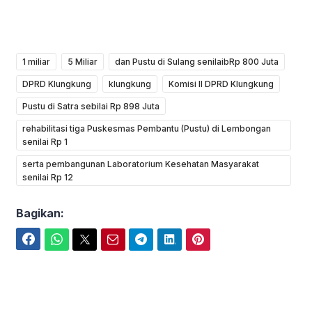
1 miliar
5 Miliar
dan Pustu di Sulang senilaibRp 800 Juta
DPRD Klungkung
klungkung
Komisi II DPRD Klungkung
Pustu di Satra sebilai Rp 898 Juta
rehabilitasi tiga Puskesmas Pembantu (Pustu) di Lembongan
senilai Rp 1
serta pembangunan Laboratorium Kesehatan Masyarakat
senilai Rp 12
Bagikan:
Facebook
WhatsApp
Twitter
Email
Telegram
LinkedIn
Pinterest