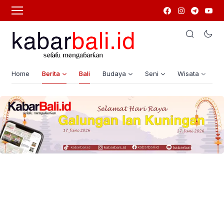
Home
Berita
Bali
Budaya
Seni
Wisata
G