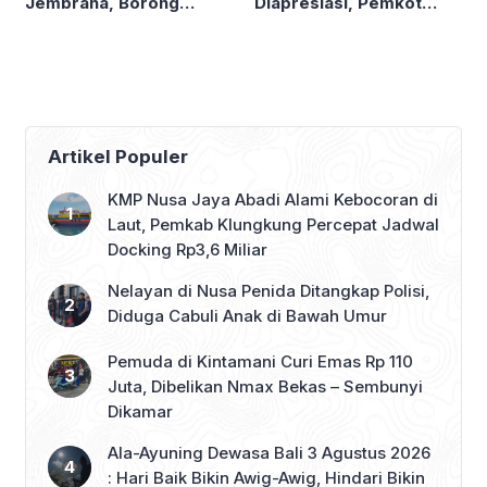
Diapresiasi, Pemkot
Jembrana, Borong
Denpasar Sabet LPM
Produk UMKM hingga
Award di Bandung
Bagi Sembako
Artikel Populer
KMP Nusa Jaya Abadi Alami Kebocoran di
Laut, Pemkab Klungkung Percepat Jadwal
Docking Rp3,6 Miliar
Nelayan di Nusa Penida Ditangkap Polisi,
Diduga Cabuli Anak di Bawah Umur
Pemuda di Kintamani Curi Emas Rp 110
Juta, Dibelikan Nmax Bekas – Sembunyi
Dikamar
Ala-Ayuning Dewasa Bali 3 Agustus 2026
: Hari Baik Bikin Awig-Awig, Hindari Bikin