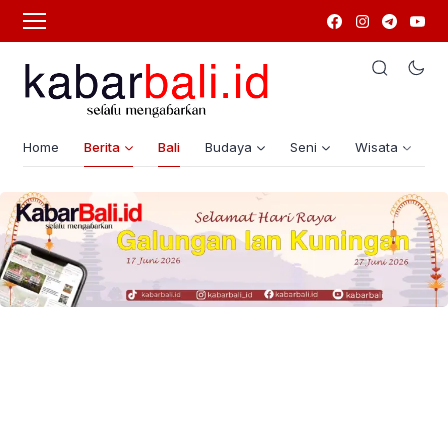
Home
Berita
Bali
Budaya
Seni
Wisata
G