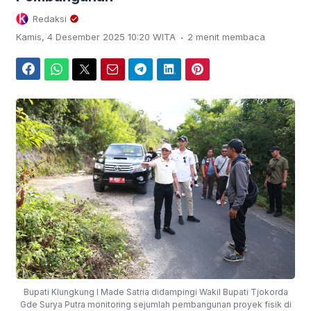
Redaksi
.
Kamis, 4 Desember 2025 10:20 WITA
2 menit membaca
Facebook
WhatsApp
Twitter
Email
Telegram
LinkedIn
Pinterest
Bupati Klungkung I Made Satria didampingi Wakil Bupati Tjokorda
Gde Surya Putra monitoring sejumlah pembangunan proyek fisik di