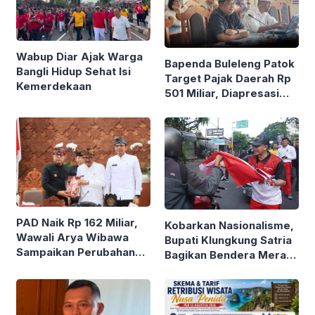
Wabup Diar Ajak Warga
Bapenda Buleleng Patok
Bangli Hidup Sehat Isi
Target Pajak Daerah Rp
Kemerdekaan
501 Miliar, Diapresasi
Dewan
PAD Naik Rp 162 Miliar,
Kobarkan Nasionalisme,
Wawali Arya Wibawa
Bupati Klungkung Satria
Sampaikan Perubahan
Bagikan Bendera Merah
KUA-PPAS 2026 dan
Putih
Ranperda Event
Strategis