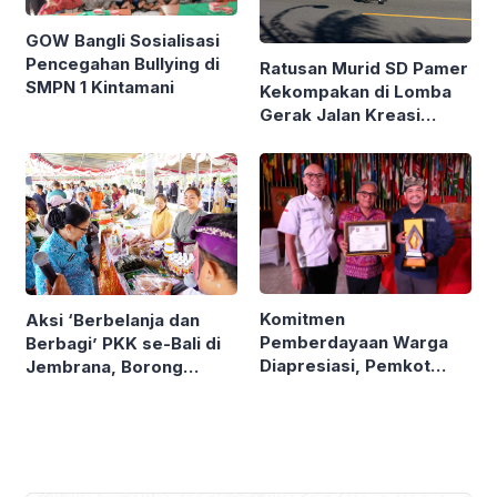
GOW Bangli Sosialisasi
Pencegahan Bullying di
Ratusan Murid SD Pamer
SMPN 1 Kintamani
Kekompakan di Lomba
Gerak Jalan Kreasi
Gianyar
Komitmen
Aksi ‘Berbelanja dan
Pemberdayaan Warga
Berbagi’ PKK se-Bali di
Diapresiasi, Pemkot
Jembrana, Borong
Denpasar Sabet LPM
Produk UMKM hingga
Award di Bandung
Bagi Sembako