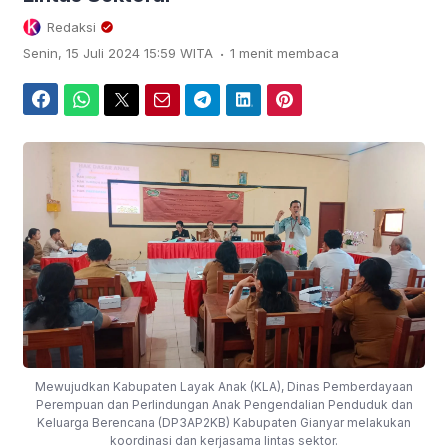
Redaksi
.
Senin, 15 Juli 2024 15:59 WITA
1 menit membaca
Facebook
WhatsApp
Twitter
Email
Telegram
LinkedIn
Pinterest
Mewujudkan Kabupaten Layak Anak (KLA), Dinas Pemberdayaan
Perempuan dan Perlindungan Anak Pengendalian Penduduk dan
Keluarga Berencana (DP3AP2KB) Kabupaten Gianyar melakukan
koordinasi dan kerjasama lintas sektor.