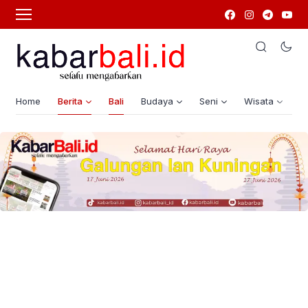
Home
Berita
Bali
Budaya
Seni
Wisata
G