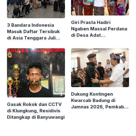
Giri Prasta Hadiri
3 Bandara Indonesia
Ngaben Massal Perdana
Masuk Daftar Tersibuk
di Desa Adat
di Asia Tenggara Juli
Mengandang Buleleng,
2026, Ngurah Rai
Serahkan Punia Puluhan
Peringkat Kesembilan
Juta
Dukung Kontingen
Kwarcab Badung di
Gasak Rokok dan CCTV
Jamnas 2026, Pemkab
di Klungkung, Residivis
Badung Siapkan
Ditangkap di Banyuwangi
Beasiswa Kuliah S1