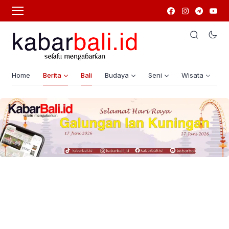
Home
Berita
Bali
Budaya
Seni
Wisata
G