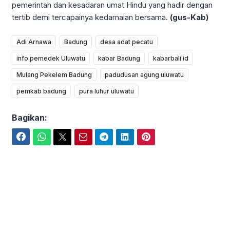
pemerintah dan kesadaran umat Hindu yang hadir dengan
tertib demi tercapainya kedamaian bersama.
(gus-Kab)
Adi Arnawa
Badung
desa adat pecatu
info pemedek Uluwatu
kabar Badung
kabarbali.id
Mulang Pekelem Badung
padudusan agung uluwatu
pemkab badung
pura luhur uluwatu
Bagikan:
Facebook
WhatsApp
Twitter
Email
Telegram
LinkedIn
Pinterest