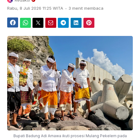
Redaksi
.
Rabu, 8 Juli 2026 11:25 WITA
3 menit membaca
Facebook
WhatsApp
Twitter
Email
Telegram
LinkedIn
Pinterest
Bupati Badung Adi Arnawa ikuti prosesi Mulang Pekelem pada