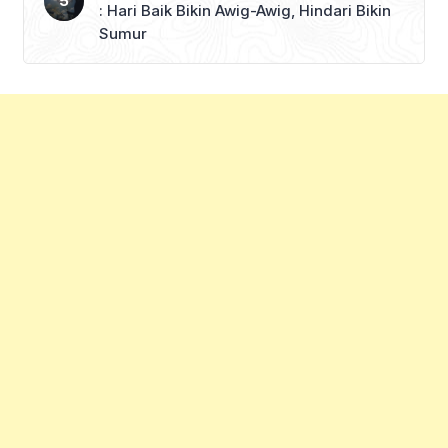
: Hari Baik Bikin Awig-Awig, Hindari Bikin
Sumur