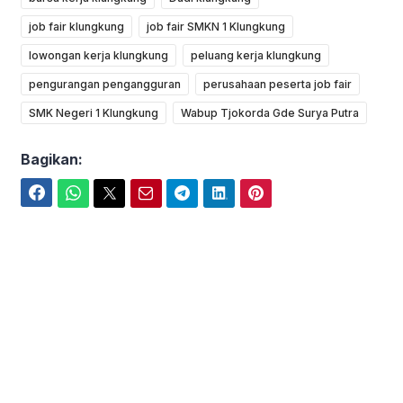
job fair klungkung
job fair SMKN 1 Klungkung
lowongan kerja klungkung
peluang kerja klungkung
pengurangan pengangguran
perusahaan peserta job fair
SMK Negeri 1 Klungkung
Wabup Tjokorda Gde Surya Putra
Bagikan:
Facebook
WhatsApp
Twitter
Email
Telegram
LinkedIn
Pinterest