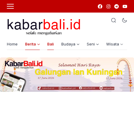
Home
Berita
Bali
Budaya
Seni
Wisata
G