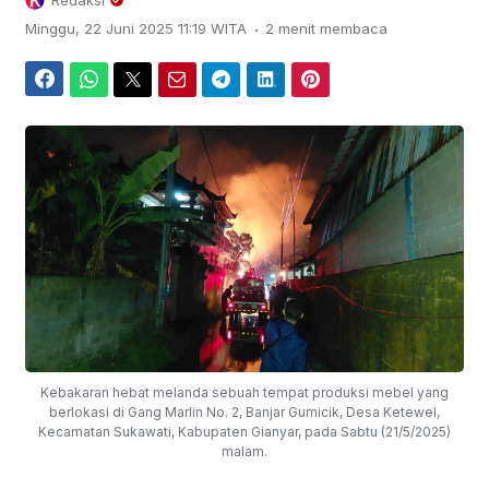
Redaksi
.
Minggu, 22 Juni 2025 11:19 WITA
2 menit membaca
Facebook
WhatsApp
Twitter
Email
Telegram
LinkedIn
Pinterest
Kebakaran hebat melanda sebuah tempat produksi mebel yang
berlokasi di Gang Marlin No. 2, Banjar Gumicik, Desa Ketewel,
Kecamatan Sukawati, Kabupaten Gianyar, pada Sabtu (21/5/2025)
malam.