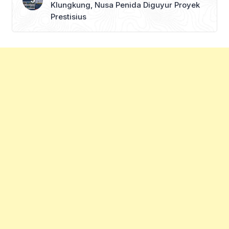
Klungkung, Nusa Penida Diguyur Proyek
Prestisius