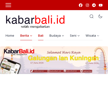
Home
Berita
Bali
Budaya
Seni
Wisata
G