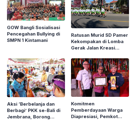
GOW Bangli Sosialisasi
Pencegahan Bullying di
Ratusan Murid SD Pamer
SMPN 1 Kintamani
Kekompakan di Lomba
Gerak Jalan Kreasi
Gianyar
Komitmen
Aksi ‘Berbelanja dan
Pemberdayaan Warga
Berbagi’ PKK se-Bali di
Diapresiasi, Pemkot
Jembrana, Borong
Denpasar Sabet LPM
Produk UMKM hingga
Award di Bandung
Bagi Sembako