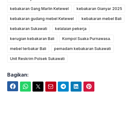
kebakaran Gang Marlin Ketewel
kebakaran Gianyar 2025
kebakaran gudang mebel Ketewel
kebakaran mebel Bali
kebakaran Sukawati
kelalaian pekerja
kerugian kebakaran Bali
Kompol Suaka Purnawasa.
mebel terbakar Bali
pemadam kebakaran Sukawati
Unit Reskrim Polsek Sukawati
Bagikan:
Facebook
WhatsApp
Twitter
Email
Telegram
LinkedIn
Pinterest