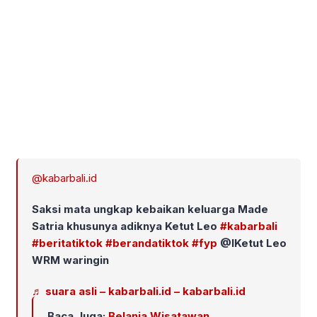
@kabarbali.id
Saksi mata ungkap kebaikan keluarga Made
Satria khusunya adiknya Ketut Leo
#kabarbali
#beritatiktok
#berandatiktok
#fyp
@IKetut Leo
WRM waringin
♬ suara asli – kabarbali.id – kabarbali.id
Baca Juga:
Belanja Wisatawan