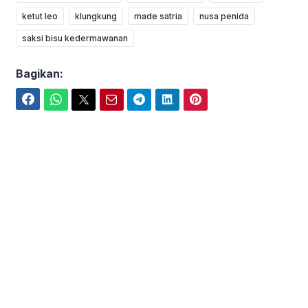
ketut leo
klungkung
made satria
nusa penida
saksi bisu kedermawanan
Bagikan:
Facebook
WhatsApp
Twitter
Email
Telegram
LinkedIn
Pinterest