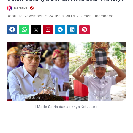
Redaksi
.
Rabu, 13 November 2024 16:09 WITA
2 menit membaca
Facebook
WhatsApp
Twitter
Email
Telegram
LinkedIn
Pinterest
I Made Satria dan adiknya Ketut Leo