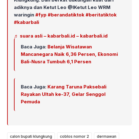
adiknya dan Ketut Leo @IKetut Leo WRM
waringin
#fyp
#berandatiktok
#beritatiktok
#kabarbali
♬ suara asli – kabarbali.id – kabarbali.id
Baca Juga:
Belanja Wisatawan
Mancanegara Naik 6,36 Persen, Ekonomi
Bali-Nusra Tumbuh 6,1 Persen
Baca Juga:
Karang Taruna Paksebali
Rayakan Ultah ke-37, Gelar Senggol
Pemuda
calon bupati klungkung
coblos nomor 2
dermawan