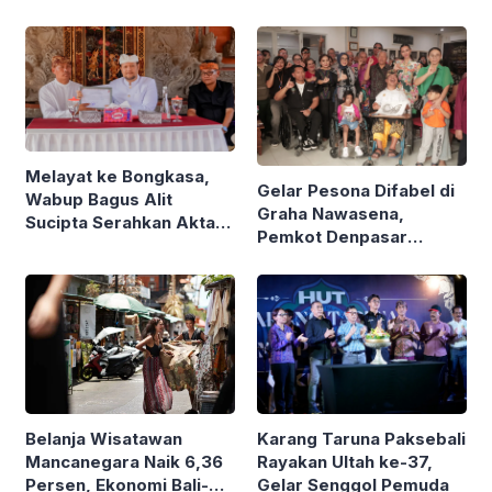
Melayat ke Bongkasa,
Gelar Pesona Difabel di
Wabup Bagus Alit
Graha Nawasena,
Sucipta Serahkan Akta
Pemkot Denpasar
Kematian
Rangkul 5 Organisasi
dan Penyintas
Skizofrenia
Karang Taruna Paksebali
Belanja Wisatawan
Rayakan Ultah ke-37,
Mancanegara Naik 6,36
Gelar Senggol Pemuda
Persen, Ekonomi Bali-