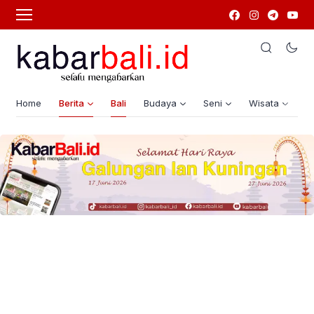
Home
Berita
Bali
Budaya
Seni
Wisata
G