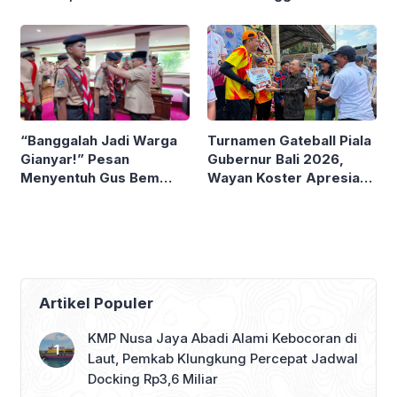
Nusra Tumbuh 6,1
Persen
“Banggalah Jadi Warga
Turnamen Gateball Piala
Gianyar!” Pesan
Gubernur Bali 2026,
Menyentuh Gus Bem
Wayan Koster Apresiasi
Saat Lepas Peserta
Raihan Atlet Daerah
Jamnas 2026
Artikel Populer
KMP Nusa Jaya Abadi Alami Kebocoran di
Laut, Pemkab Klungkung Percepat Jadwal
Docking Rp3,6 Miliar