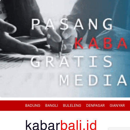
BADUNG
BANGLI
BULELENG
DENPASAR
GIANYAR