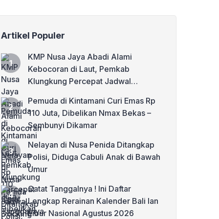
Artikel Populer
KMP Nusa Jaya Abadi Alami
Kebocoran di Laut, Pemkab
Klungkung Percepat Jadwal
Docking Rp3,6 Miliar
Pemuda di Kintamani Curi Emas Rp
110 Juta, Dibelikan Nmax Bekas –
Sembunyi Dikamar
Nelayan di Nusa Penida Ditangkap
Polisi, Diduga Cabuli Anak di Bawah
Umur
Catat Tanggalnya ! Ini Daftar
Lengkap Rerainan Kalender Bali lan
Libur Nasional Agustus 2026