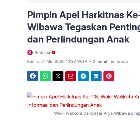
Pimpin Apel Harkitnas Ke-
Wibawa Tegaskan Penting
dan Perlindungan Anak
Redaksi
.
Kamis, 21 Mei 2026 10:33 WITA
2 menit membaca
Facebook
WhatsApp
Twitter
Email
Telegram
LinkedIn
Pinterest
Wakil Walikota Denpasar Arya Wibawa pimpi