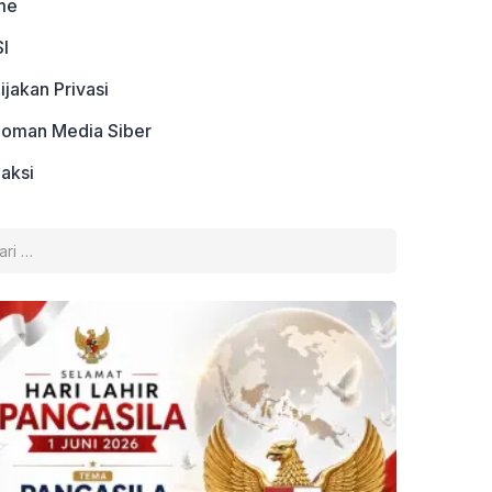
me
I
ijakan Privasi
oman Media Siber
aksi
k: