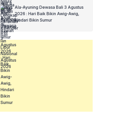
Ala-Ayuning Dewasa Bali 3 Agustus
2026 : Hari Baik Bikin Awig-Awig,
Hindari Bikin Sumur