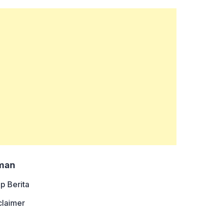
man
ip Berita
claimer