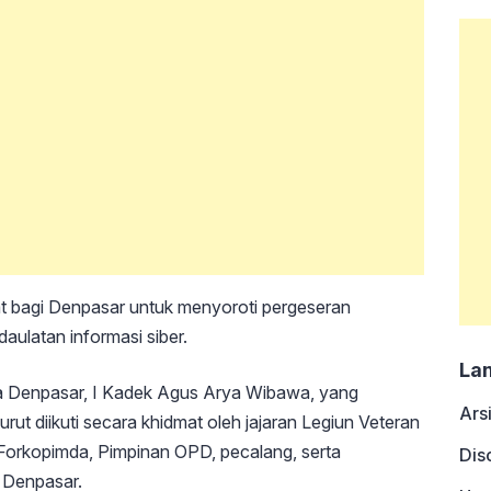
uat bagi Denpasar untuk menyoroti pergeseran
aulatan informasi siber.
La
ota Denpasar, I Kadek Agus Arya Wibawa, yang
Ars
urut diikuti secara khidmat oleh jajaran Legiun Veteran
 Forkopimda, Pimpinan OPD, pecalang, serta
Dis
a Denpasar.