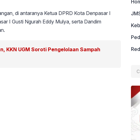
Ho
ndangan, di antaranya Ketua DPRD Kota Denpasar I
JMS
sar I Gusti Ngurah Eddy Mulya, serta Dandim
Keb
an.
Ped
Red
an, KKN UGM Soroti Pengelolaan Sampah
Cari
untu