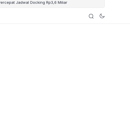
ercepat Jadwal Docking Rp3,6 Miliar
– Sembunyi Dikamar
wah Umur
bur Nasional Agustus 2026
 Hindari Bikin Sumur
a Ekstrem
 Massal Ringankan Krama dan Hibah Aset
b Disemen Permanen DLHK Badung
Bencana lan Visual 3D Lapangan Yudistira
5 Titik se-Bali