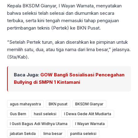
Kepala BKSDM Gianyar, I Wayan Warnata, menyatakan
bahwa seleksi telah selesai dan diumumkan secara
terbuka, serta kini tengah memasuki tahap pengajuan
pertimbangan teknis (Pertek) ke BKN Pusat.
“Setelah Pertek turun, akan diserahkan ke pimpinan untuk
memilih satu, dua, atau tiga nama dari lima besar,” jelasnya.
(Sta/Kab).
Baca Juga:
GOW Bangli Sosialisasi Pencegahan
Bullying di SMPN 1 Kintamani
agus mahayastra
BKN pusat
BKSDM Gianyar
Gus Bem
hasil seleksi
I Dewa Gede Alit Mudiarta
I Gusti Bagus Adi Widhya Utama
I Wayan Warnata
jabatan Sekda
lima besar
panitia seleksi