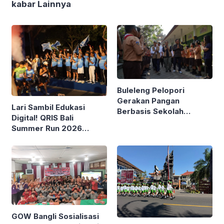
kabar Lainnya
Buleleng Pelopori
Gerakan Pangan
Lari Sambil Edukasi
Berbasis Sekolah
Digital! QRIS Bali
Bareng Kemendagri
Summer Run 2026
Diikuti Ribuan Pelari di
Renon
GOW Bangli Sosialisasi