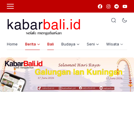
Home
Berita
Bali
Budaya
Seni
Wisata
G