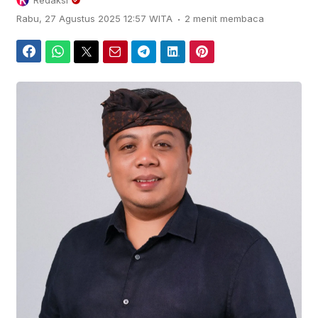
Redaksi
.
Rabu, 27 Agustus 2025 12:57 WITA
2 menit membaca
Facebook
WhatsApp
Twitter
Email
Telegram
LinkedIn
Pinterest