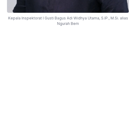
Kepala Inspektorat I Gusti Bagus Adi Widhya Utama, S.IP., M.Si. alias
Ngurah Bem