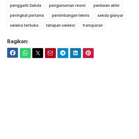
pengganti Sekda
pengumuman resmi
penilaian akhir
peringkat pertama
pertimbangan teknis
sekda gianyar
seleksi terbuka
tahapan seleksi
transparan
Bagikan:
Facebook
WhatsApp
Twitter
Email
Telegram
LinkedIn
Pinterest