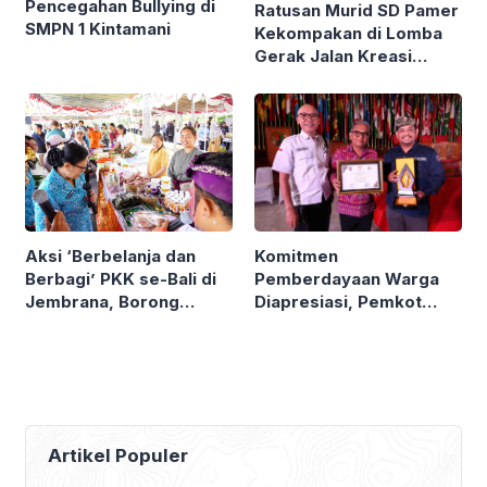
Pencegahan Bullying di
Ratusan Murid SD Pamer
SMPN 1 Kintamani
Kekompakan di Lomba
Gerak Jalan Kreasi
Gianyar
Komitmen
Aksi ‘Berbelanja dan
Pemberdayaan Warga
Berbagi’ PKK se-Bali di
Diapresiasi, Pemkot
Jembrana, Borong
Denpasar Sabet LPM
Produk UMKM hingga
Award di Bandung
Bagi Sembako
Artikel Populer