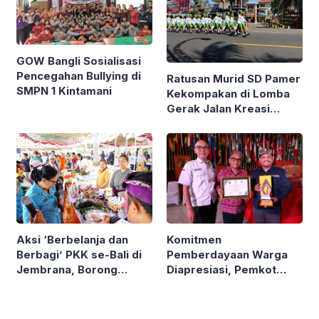
GOW Bangli Sosialisasi
Pencegahan Bullying di
Ratusan Murid SD Pamer
SMPN 1 Kintamani
Kekompakan di Lomba
Gerak Jalan Kreasi
Gianyar
Komitmen
Aksi ‘Berbelanja dan
Pemberdayaan Warga
Berbagi’ PKK se-Bali di
Diapresiasi, Pemkot
Jembrana, Borong
Denpasar Sabet LPM
Produk UMKM hingga
Award di Bandung
Bagi Sembako