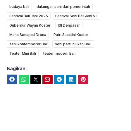
budaya bali
dukungan seni dari pemerintah
Festival Bali Jani 2025
Festival Seni Bali Jani VII
Gubernur Wayan Koster
ISI Denpasar
Maha Senapati Drona
Putri Suastini Koster
seni kontemporer Bali
seni pertunjukan Bali.
Teater Mini Bali
teater modern Bali
Bagikan:
Facebook
WhatsApp
Twitter
Email
Telegram
LinkedIn
Pinterest