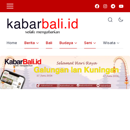
Home
Berita
Bali
Budaya
Seni
Wisata
G