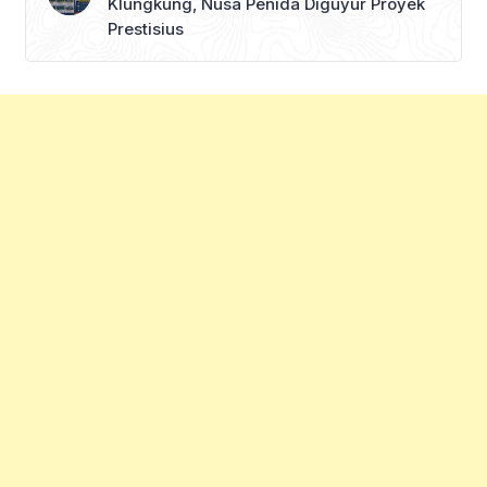
Klungkung, Nusa Penida Diguyur Proyek
Prestisius