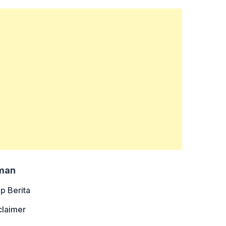
man
ip Berita
claimer