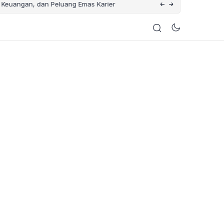
 Keuangan, dan Peluang Emas Karier
Catat Tanggalnya ! Ini 