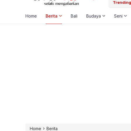
 Laut, Pemkab Klungkung Percepat Jadwal Docking Rp3,6 Miliar
Trending
Home
Berita
Bali
Budaya
Seni
›
Home
Berita