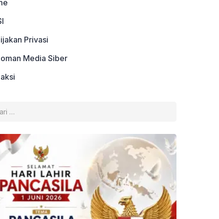
me
I
ijakan Privasi
oman Media Siber
aksi
k: