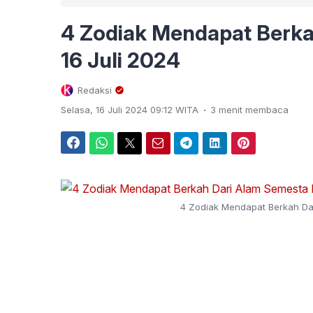
4 Zodiak Mendapat Berka
16 Juli 2024
Redaksi
.
Selasa, 16 Juli 2024 09:12 WITA
3 menit membaca
Facebook
WhatsApp
Twitter
Email
Telegram
LinkedIn
Pinterest
4 Zodiak Mendapat Berkah Dar