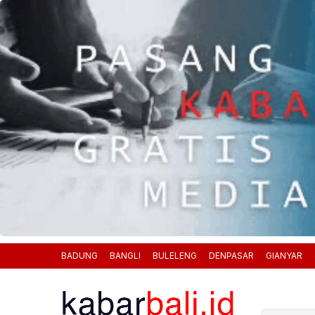
BADUNG
BANGLI
BULELENG
DENPASAR
GIANYAR