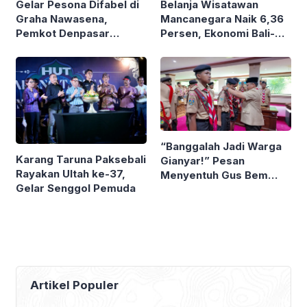
Gelar Pesona Difabel di
Belanja Wisatawan
Graha Nawasena,
Mancanegara Naik 6,36
Pemkot Denpasar
Persen, Ekonomi Bali-
Rangkul 5 Organisasi
Nusra Tumbuh 6,1
dan Penyintas
Persen
Skizofrenia
“Banggalah Jadi Warga
Karang Taruna Paksebali
Gianyar!” Pesan
Rayakan Ultah ke-37,
Menyentuh Gus Bem
Gelar Senggol Pemuda
Saat Lepas Peserta
Jamnas 2026
Artikel Populer