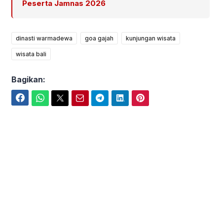
Peserta Jamnas 2026
dinasti warmadewa
goa gajah
kunjungan wisata
wisata bali
Bagikan:
Facebook
WhatsApp
Twitter
Email
Telegram
LinkedIn
Pinterest