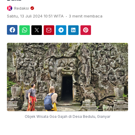
Redaksi
.
Sabtu, 13 Juli 2024 10:51 WITA
3 menit membaca
Facebook
WhatsApp
Twitter
Email
Telegram
LinkedIn
Pinterest
Objek Wisata Goa Gajah di Desa Bedulu, Gianyar