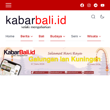
Home
Berita
Bali
Budaya
Seni
Wisata
G