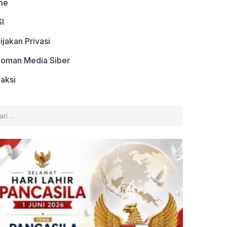
me
I
ijakan Privasi
oman Media Siber
aksi
k: