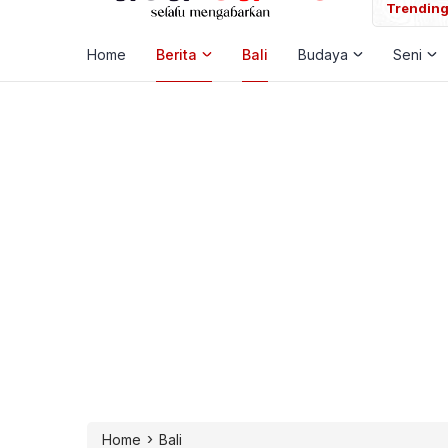
okus Kemitraan Strategis, Keuangan, dan Peluang Emas Karier
Trending
Home
Berita
Bali
Budaya
Seni
›
Home
Bali