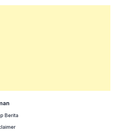
man
ip Berita
claimer