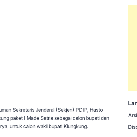
La
uman Sekretaris Jenderal (Sekjen) PDIP, Hasto
Ars
ung paket I Made Satria sebagai calon bupati dan
rya, untuk calon wakil bupati Klungkung.
Dis