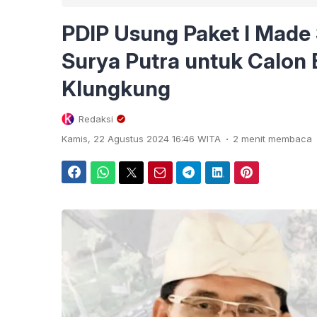
PDIP Usung Paket I Made 
Surya Putra untuk Calon 
Klungkung
Redaksi
.
Kamis, 22 Agustus 2024 16:46 WITA
2 menit membaca
Facebook
WhatsApp
Twitter
Email
Telegram
LinkedIn
Pinterest