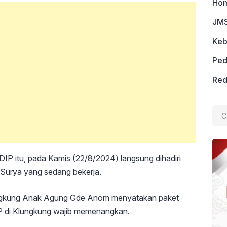
Ho
JMS
Keb
Ped
Red
Cari
untu
P itu, pada Kamis (22/8/2024) langsung dihadiri
k Surya yang sedang bekerja.
ngkung Anak Agung Gde Anom menyatakan paket
P di Klungkung wajib memenangkan.