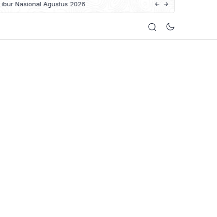
bur Nasional Agustus 2026
Pariwisata Ditopang Ad