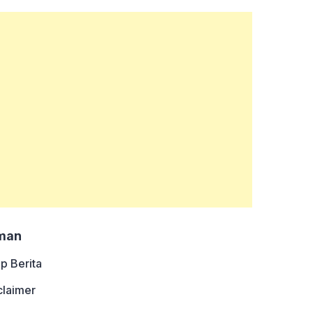
man
ip Berita
claimer