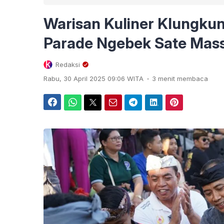
Warisan Kuliner Klungkun
Parade Ngebek Sate Mass
Redaksi
.
Rabu, 30 April 2025 09:06 WITA
3 menit membaca
Facebook
WhatsApp
Twitter
Email
Telegram
LinkedIn
Pinterest