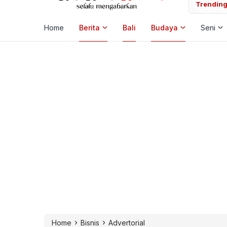
 Laut, Pemkab Klungkung Percepat Jadwal Docking Rp3,6 Miliar
Trending
Home
Berita
Bali
Budaya
Seni
›
›
Home
Bisnis
Advertorial