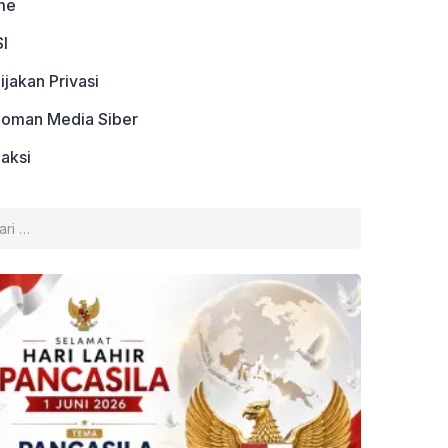
me
I
ijakan Privasi
oman Media Siber
aksi
k: