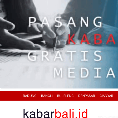
BADUNG
BANGLI
BULELENG
DENPASAR
GIANYAR