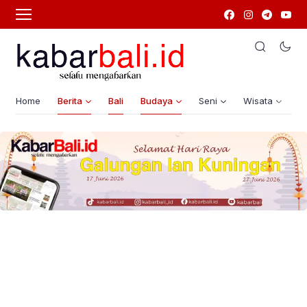
Home
Berita
Bali
Budaya
Seni
Wisata
G