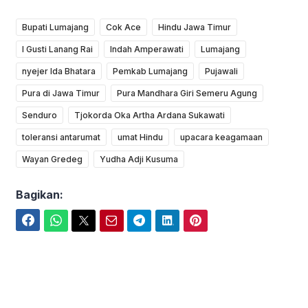
Bupati Lumajang
Cok Ace
Hindu Jawa Timur
I Gusti Lanang Rai
Indah Amperawati
Lumajang
nyejer Ida Bhatara
Pemkab Lumajang
Pujawali
Pura di Jawa Timur
Pura Mandhara Giri Semeru Agung
Senduro
Tjokorda Oka Artha Ardana Sukawati
toleransi antarumat
umat Hindu
upacara keagamaan
Wayan Gredeg
Yudha Adji Kusuma
Bagikan:
Facebook
WhatsApp
Twitter
Email
Telegram
LinkedIn
Pinterest