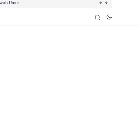
wah Umur
Pemuda di Kintamani Cu