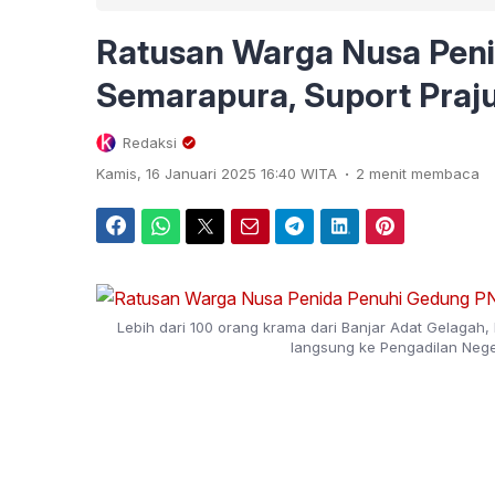
Ratusan Warga Nusa Pen
Semarapura, Suport Praju
Redaksi
.
Kamis, 16 Januari 2025 16:40 WITA
2 menit membaca
Facebook
WhatsApp
Twitter
Email
Telegram
LinkedIn
Pinterest
Lebih dari 100 orang krama dari Banjar Adat Gelagah
langsung ke Pengadilan Neger