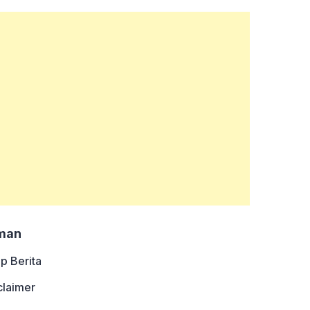
man
ip Berita
claimer