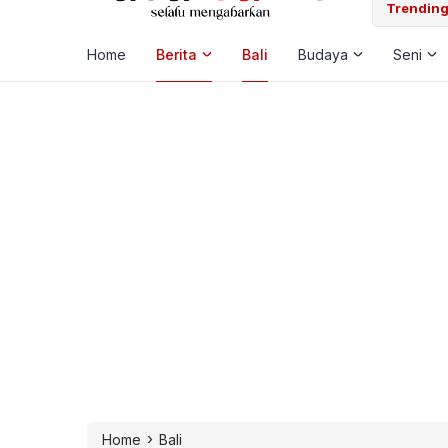
 Laut, Pemkab Klungkung Percepat Jadwal Docking Rp3,6 Miliar
Trending
Home
Berita
Bali
Budaya
Seni
›
Home
Bali