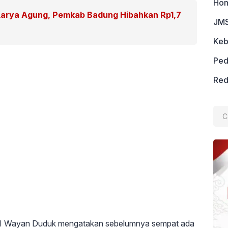
Ho
Karya Agung, Pemkab Badung Hibahkan Rp1,7
JMS
Keb
Ped
Red
Cari
untu
gah I Wayan Duduk mengatakan sebelumnya sempat ada