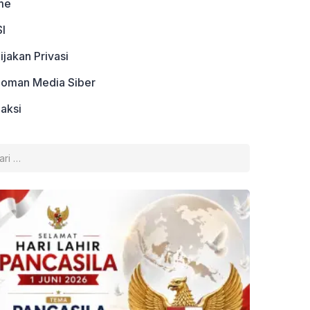
me
I
ijakan Privasi
oman Media Siber
aksi
k: