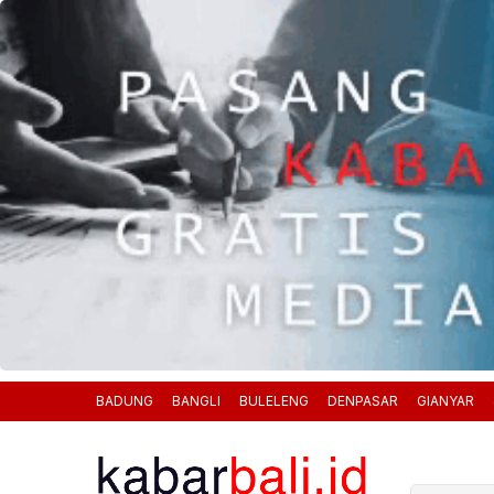
BADUNG
BANGLI
BULELENG
DENPASAR
GIANYAR